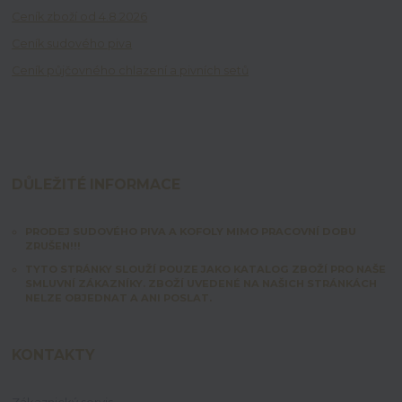
Ceník zboží od 4.8.2026
Ceník sudového piva
Ceník půjčovného chlazení a pivních setů
DŮLEŽITÉ INFORMACE
PRODEJ SUDOVÉHO PIVA A KOFOLY MIMO PRACOVNÍ DOBU
ZRUŠEN!!!
TYTO STRÁNKY SLOUŽÍ POUZE JAKO KATALOG ZBOŽÍ PRO NAŠE
SMLUVNÍ ZÁKAZNÍKY. ZBOŽÍ UVEDENÉ NA NAŠICH STRÁNKÁCH
NELZE OBJEDNAT A ANI POSLAT.
KONTAKTY
Zákaznický servis