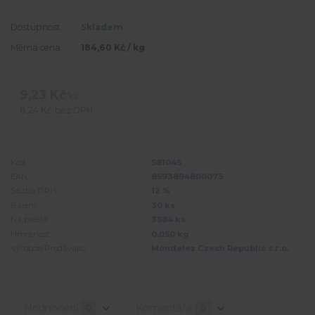
Dostupnost
Skladem
Měrná cena
184,60 Kč / kg
9,23 Kč
/
ks
8,24 Kč
bez DPH
Kód:
581045
EAN:
8593894800075
Sazba DPH:
12 %
Balení:
30 ks
Na paletě:
3584 ks
Hmotnost:
0.050 kg
Výrobce/Prodávající:
Mondelez Czech Republic s.r.o.
Hodnocení
0
Komentáře
0