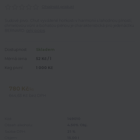
Ohodnotit produkt
Sudové pivo. Chuť vyvážené hořkosti v harmonii s lahodnou plností,
chmelovou vůní a bohatou pěnou je charakteristická pro jedenáctku
BERNARD.
celý popis
Dostupnost
Skladem
Měrná cena
52 Kč / l
Keg pivní
1 000 Kč
780 Kč
/
ks
644,63 Kč
bez DPH
Kód:
149010
Obsah alkoholu:
4.50% Obj.
Sazba DPH:
21 %
Objem:
15.00 l