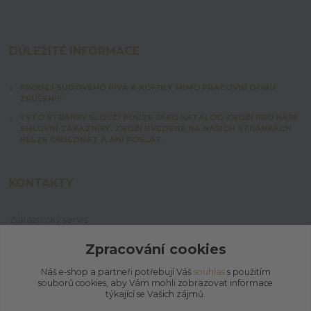
DŮLEŽITÉ INFORMACE
PRODEJ SUDOVÉHO PIVA A KOFOLY MIMO PRACOVNÍ DOBU
ZRUŠEN!!!
TYTO STRÁNKY SLOUŽÍ POUZE JAKO KATALOG ZBOŽÍ PRO NAŠE
SMLUVNÍ ZÁKAZNÍKY. ZBOŽÍ UVEDENÉ NA NAŠICH STRÁNKÁCH
NELZE OBJEDNAT A ANI POSLAT.
KONTAKTY
Zákaznický servis
+420 603 828 253
Po-Pá: 7:00-15:00 | So: 8:00-12:00
Zpracování cookies
Náš e-shop a partneři potřebují Váš
souhlas
s použitím
jpmix@prymus-mix.cz
souborů cookies, aby Vám mohli zobrazovat informace
týkající se Vašich zájmů.