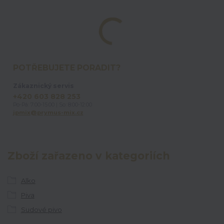
POTŘEBUJETE PORADIT?
Zákaznický servis
+420 603 828 253
Po-Pá: 7:00-15:00 | So: 8:00-12:00
jpmix@prymus-mix.cz
Zboží zařazeno v kategoriích
Alko
Piva
Sudové pivo