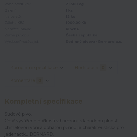
Váha produktu:
21.500 kg
Balení:
1 ks
Na paletě:
12 ks
Záloha KEG:
1000.00 Kč
Narážecí hlava:
Plochá
Země původu:
Česká republika
Výrobce/Prodávající:
Rodinný pivovar Bernard a.s.
Kompletní specifikace
Hodnocení
0
Komentáře
0
Kompletní specifikace
Sudové pivo.
Chuť vyvážené hořkosti v harmonii s lahodnou plností,
chmelovou vůní a bohatou pěnou je charakteristická pro
jedenáctku BERNARD.