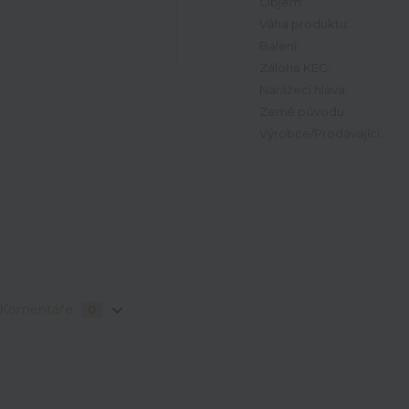
Objem:
Váha produktu:
Balení:
Záloha KEG:
Narážecí hlava:
Země původu:
Výrobce/Prodávající:
Komentáře
0