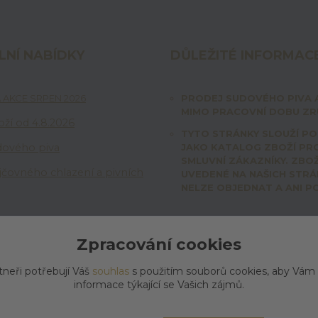
LNÍ NABÍDKY
DŮLEŽITÉ INFORMAC
 AKCE SRPEN 2026
PRODEJ SUDOVÉHO PIVA 
MIMO PRACOVNÍ DOBU ZRU
ží od 4.8.2026
TYTO STRÁNKY SLOUŽÍ P
dového piva
JAKO KATALOG ZBOŽÍ PR
SMLUVNÍ ZÁKAZNÍKY. ZBOŽ
jčovného chlazení a pivních
UVEDENÉ NA NAŠICH STR
NELZE OBJEDNAT A ANI P
Zpracování cookies
tneři potřebují Váš
souhlas
s použitím souborů cookies, aby Vám
informace týkající se Vašich zájmů.