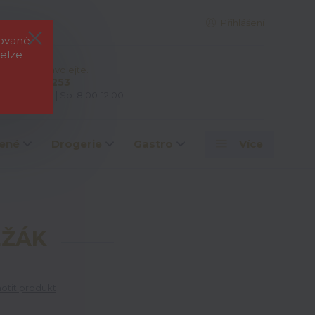
Přihlášení
rované
elze
e si rady? Zavolejte.
 603 828 253
: 7:00-15:00 | So: 8:00-12:00
ené
Drogerie
Gastro
Více
EŽÁK
tit produkt