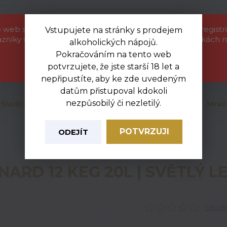
etáková akce
Kontakty
Ochrana soukromí
 web slouží pouze jako informační katalog pro naše regist
Vstupujete na stránky s prodejem
azníky velkoobchodu. Zboží uvedené na těchto stránkách n
alkoholických nápojů.
objednat. Nejsme provozovatelem e-shopu.
Nevít
Pokračováním na tento web
+420
Hledat
potvrzujete, že jste starší 18 let a
Zavřít
Po-Pá
nepřipustíte, aby ke zde uvedeným
datům přistupoval kdokoli
nezpůsobilý či nezletilý.
Sladkosti
Mléčné a chlazené
Uzeniny
Mraž
POTVRZUJI
ODEJÍT
Úvod
Alko
BERNARD 12 KEG 20L | SVĚTLÝ LEŽÁK
NARD 12 KEG 20L | SVĚTLÝ L
Ohodno