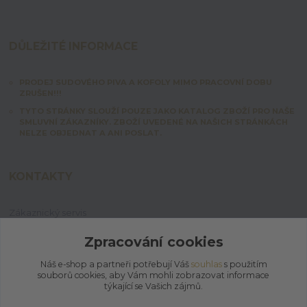
DŮLEŽITÉ INFORMACE
PRODEJ SUDOVÉHO PIVA A KOFOLY MIMO PRACOVNÍ DOBU
ZRUŠEN!!!
TYTO STRÁNKY SLOUŽÍ POUZE JAKO KATALOG ZBOŽÍ PRO NAŠE
SMLUVNÍ ZÁKAZNÍKY. ZBOŽÍ UVEDENÉ NA NAŠICH STRÁNKÁCH
NELZE OBJEDNAT A ANI POSLAT.
KONTAKTY
Zákaznický servis
+420 603 828 253
Po-Pá: 7:00-15:00 | So: 8:00-12:00
Zpracování cookies
Náš e-shop a partneři potřebují Váš
souhlas
s použitím
jpmix@prymus-mix.cz
souborů cookies, aby Vám mohli zobrazovat informace
týkající se Vašich zájmů.