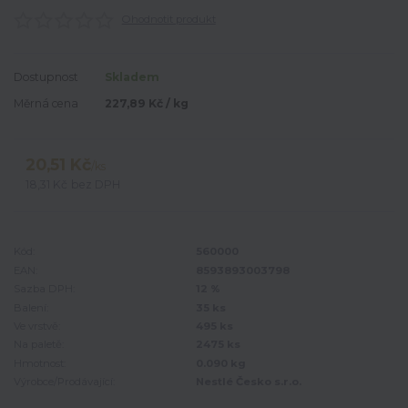
Ohodnotit produkt
Dostupnost
Skladem
Měrná cena
227,89 Kč / kg
20,51 Kč
/
ks
18,31 Kč
bez DPH
Kód:
560000
EAN:
8593893003798
Sazba DPH:
12 %
Balení:
35 ks
Ve vrstvě:
495 ks
Na paletě:
2475 ks
Hmotnost:
0.090 kg
Výrobce/Prodávající:
Nestlé Česko s.r.o.