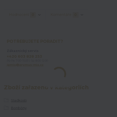
Hodnocení
0
Komentáře
0
POTŘEBUJETE PORADIT?
Zákaznický servis
+420 603 828 253
Po-Pá: 7:00-15:00 | So: 8:00-12:00
jpmix@prymus-mix.cz
Zboží zařazeno v kategoriích
Sladkosti
Bonbóny