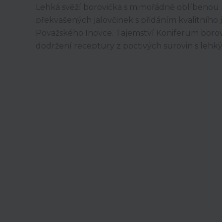
Lehká svěží borovička s mimořádně oblíbenou 
překvašených jalovčinek s přidáním kvalitníh
Považského Inovce. Tajemství Koniferum borovič
dodržení receptury z poctivých surovin s leh