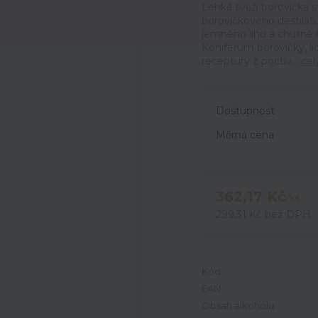
Lehká svěží borovička 
borovičkového destilátu
jemného lihu a chutné
Koniferum borovičky, li
receptury z poctiv...
cel
Dostupnost
Měrná cena
362,17 Kč
/
ks
299,31 Kč
bez DPH
Kód:
EAN:
Obsah alkoholu: