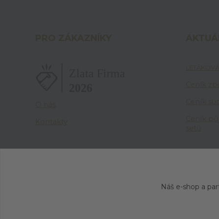
PRO ZÁKAZNÍKY
AKTUÁ
LETÁKOVÁ
Ceník zbo
Ceník su
O nás
Ceník pů
Kontakty
setů
Náš e-shop a par