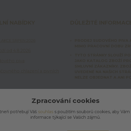
LNÍ NABÍDKY
DŮLEŽITÉ INFORMAC
 AKCE SRPEN 2026
PRODEJ SUDOVÉHO PIVA 
MIMO PRACOVNÍ DOBU ZRU
ží od 4.8.2026
TYTO STRÁNKY SLOUŽÍ P
dového piva
JAKO KATALOG ZBOŽÍ PR
SMLUVNÍ ZÁKAZNÍKY. ZBOŽ
jčovného chlazení a pivních
UVEDENÉ NA NAŠICH STR
NELZE OBJEDNAT A ANI P
Zpracování cookies
tneři potřebují Váš
souhlas
s použitím souborů cookies, aby Vám
informace týkající se Vašich zájmů.