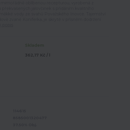
s mimořádně oblíbenou recepturou, vyrobená z
 překvašených jalovčinek s přidáním kvalitního
 měkké vody ze svahů Považského Inovce. Tajemství
dově zvané Koniferka, je skryté v přísném dodržení
ý popis
Skladem
362,17 Kč / l
114615
8585001320477
37.50% Obj.