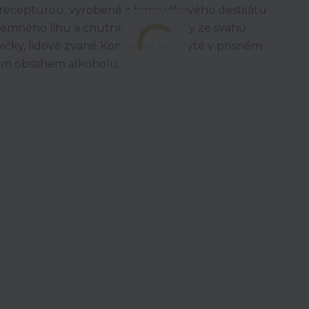
recepturou, vyrobená z borovičkového destilátu
o jemného lihu a chutné měkké vody ze svahů
ky, lidově zvané Koniferka, je skryté v přísném
kým obsahem alkoholu.