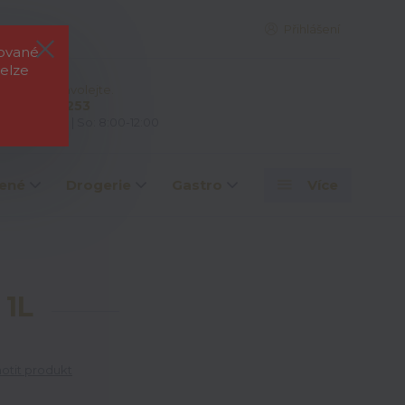
Přihlášení
rované
elze
e si rady? Zavolejte.
 603 828 253
: 7:00-15:00 | So: 8:00-12:00
ené
Drogerie
Gastro
Více
1L
tit produkt