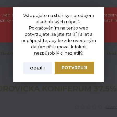
etáková akce
Kontakty
Ochrana soukromí
 web slouží pouze jako informační katalog pro naše regist
Vstupujete na stránky s prodejem
azníky velkoobchodu. Zboží uvedené na těchto stránkách n
alkoholických nápojů.
objednat. Nejsme provozovatelem e-shopu.
Nevít
Pokračováním na tento web
+420
Hledat
potvrzujete, že jste starší 18 let a
Zavřít
Po-Pá
nepřipustíte, aby ke zde uvedeným
datům přistupoval kdokoli
nezpůsobilý či nezletilý.
Sladkosti
Mléčné a chlazené
Uzeniny
Mraž
POTVRZUJI
ODEJÍT
Úvod
Alko
BOROVIČKA KONIFERUM 37.5% 1L
OROVIČKA KONIFERUM 37.5% 
Ohodno