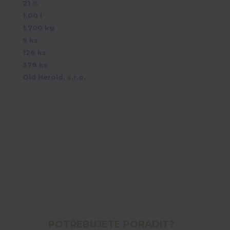
21 %
1.00 l
1.700 kg
9 ks
126 ks
378 ks
Old Herold, s.r.o.
POTŘEBUJETE PORADIT?