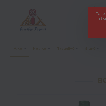
O nás
L
Tento
zák
Alko
Nealko
Trvanlivé
Slané
B