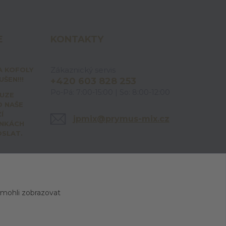
E
KONTAKTY
Zákaznický servis
A KOFOLY
ŠEN!!!
+420 603 828 253
Po-Pá: 7:00-15:00 | So: 8:00-12:00
OUZE
O NAŠE
Í
jpmix@prymus-mix.cz
ÁNKÁCH
OSLAT.
 mohli zobrazovat