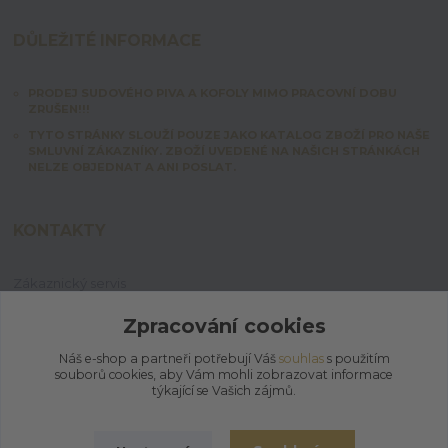
DŮLEŽITÉ INFORMACE
PRODEJ SUDOVÉHO PIVA A KOFOLY MIMO PRACOVNÍ DOBU
ZRUŠEN!!!
TYTO STRÁNKY SLOUŽÍ POUZE JAKO KATALOG ZBOŽÍ PRO NAŠE
SMLUVNÍ ZÁKAZNÍKY. ZBOŽÍ UVEDENÉ NA NAŠICH STRÁNKÁCH
NELZE OBJEDNAT A ANI POSLAT.
KONTAKTY
Zákaznický servis
+420 603 828 253
Po-Pá: 7:00-15:00 | So: 8:00-12:00
Zpracování cookies
Náš e-shop a partneři potřebují Váš
souhlas
s použitím
jpmix@prymus-mix.cz
souborů cookies, aby Vám mohli zobrazovat informace
týkající se Vašich zájmů.