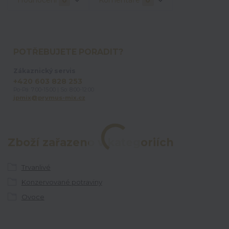
POTŘEBUJETE PORADIT?
Zákaznický servis
+420 603 828 253
Po-Pá: 7:00-15:00 | So: 8:00-12:00
jpmix@prymus-mix.cz
Zboží zařazeno v kategoriích
Trvanlivé
Konzervované potraviny
Ovoce