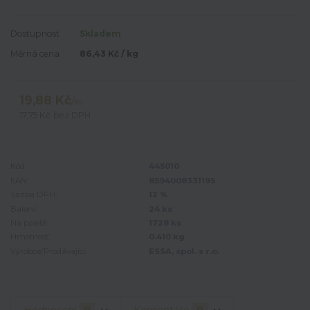
Dostupnost
Skladem
Měrná cena
86,43 Kč / kg
19,88 Kč
/
ks
17,75 Kč
bez DPH
Kód:
445010
EAN:
8594008331195
Sazba DPH:
12 %
Balení:
24 ks
Na paletě:
1728 ks
Hmotnost:
0.410 kg
Výrobce/Prodávající:
ESSA, spol. s r.o.
Hodnocení
0
Komentáře
0