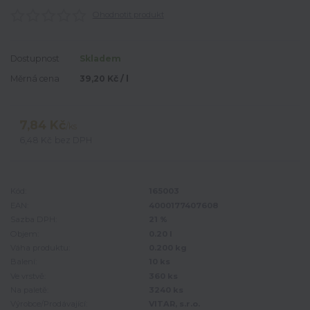
Ohodnotit produkt
Dostupnost
Skladem
Měrná cena
39,20 Kč / l
7,84 Kč
/
ks
6,48 Kč
bez DPH
Kód:
165003
EAN:
4000177407608
Sazba DPH:
21 %
Objem:
0.20 l
Váha produktu:
0.200 kg
Balení:
10 ks
Ve vrstvě:
360 ks
Na paletě:
3240 ks
Výrobce/Prodávající:
VITAR, s.r.o.