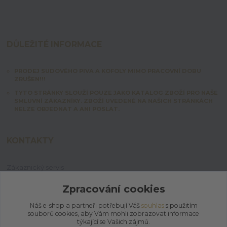
DŮLEŽITÉ INFORMACE
PRODEJ SUDOVÉHO PIVA A KOFOLY MIMO PRACOVNÍ DOBU
ZRUŠEN!!!
TYTO STRÁNKY SLOUŽÍ POUZE JAKO KATALOG ZBOŽÍ PRO NAŠE
SMLUVNÍ ZÁKAZNÍKY. ZBOŽÍ UVEDENÉ NA NAŠICH STRÁNKÁCH
NELZE OBJEDNAT A ANI POSLAT.
KONTAKTY
Zákaznický servis
+420 603 828 253
Po-Pá: 7:00-15:00 | So: 8:00-12:00
Zpracování cookies
Náš e-shop a partneři potřebují Váš
souhlas
s použitím
jpmix@prymus-mix.cz
souborů cookies, aby Vám mohli zobrazovat informace
týkající se Vašich zájmů.