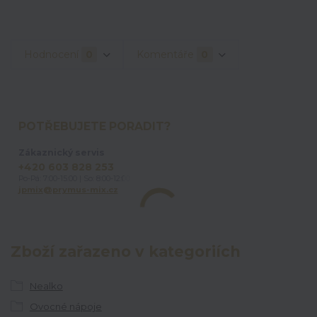
Hodnocení
0
Komentáře
0
POTŘEBUJETE PORADIT?
Zákaznický servis
+420 603 828 253
Po-Pá: 7:00-15:00 | So: 8:00-12:00
jpmix@prymus-mix.cz
Zboží zařazeno v kategoriích
Nealko
Ovocné nápoje