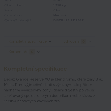
Objem:
0.70 l
Váha produktu:
1.350 kg
Balení:
6 ks
Země původu:
Martinik
Výrobce/Prodávající:
DISTILLERIE DEPAZ
Kompletní specifikace
Hodnocení
0
Komentáře
0
Kompletní specifikace
Depaz Grande Réserve XO je blend rumů, které zrály 8 až
10 let. Rum výjimečné chuti s výraznými ale přitom
nádherně vyváženými tóny. Ideální digestiv po večeři
servírovaný spolu s dobrým doutníkem nebo kávou z
čerstvě namletých kávových zrn.