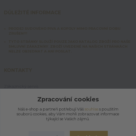
DŮLEŽITÉ INFORMACE
PRODEJ SUDOVÉHO PIVA A KOFOLY MIMO PRACOVNÍ DOBU
ZRUŠEN!!!
TYTO STRÁNKY SLOUŽÍ POUZE JAKO KATALOG ZBOŽÍ PRO NAŠE
SMLUVNÍ ZÁKAZNÍKY. ZBOŽÍ UVEDENÉ NA NAŠICH STRÁNKÁCH
NELZE OBJEDNAT A ANI POSLAT.
KONTAKTY
Zákaznický servis
+420 603 828 253
Po-Pá: 7:00-15:00 | So: 8:00-12:00
Zpracování cookies
Náš e-shop a partneři potřebují Váš
souhlas
s použitím
jpmix@prymus-mix.cz
souborů cookies, aby Vám mohli zobrazovat informace
týkající se Vašich zájmů.