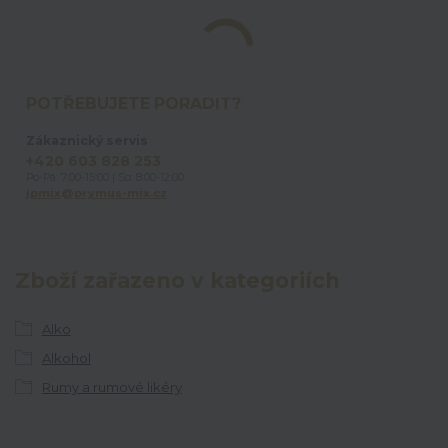
POTŘEBUJETE PORADIT?
Zákaznický servis
+420 603 828 253
Po-Pá: 7:00-15:00 | So: 8:00-12:00
jpmix@prymus-mix.cz
Zboží zařazeno v kategoriích
Alko
Alkohol
Rumy a rumové likéry