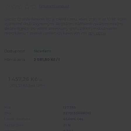
Ohodnotit produkt
Depaz Grande Réserve XO je blend rumů, které zrály 8 až 10 let. Rum
výjimečné chuti s výraznými ale přitom nádherně vyváženými tóny.
Ideální digestiv po večeři servírovaný spolu s dobrým doutníkem
nebo kávou z čerstvě namletých kávových zrn.
celý popis
Dostupnost
Skladem
Měrná cena
2 081,80 Kč / l
1 457,26 Kč
/
ks
1 204,35 Kč
bez DPH
Kód:
127350
EAN:
3275130008012
Obsah alkoholu:
45.00% Obj.
Sazba DPH:
21 %