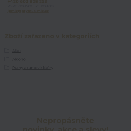
+420 603 828 253
Po-Pá: 7:00-15:00 | So: 8:00-12:00
jpmix@prymus-mix.cz
Zboží zařazeno v kategoriích
Alko
Alkohol
Rumy a rumové likéry
Nepropásněte
novinky, akce a slevy!