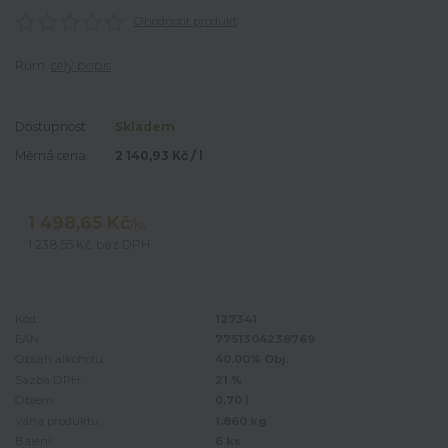
Ohodnotit produkt
Rum.
celý popis
Dostupnost
Skladem
Měrná cena
2 140,93 Kč / l
1 498,65 Kč
/
ks
1 238,55 Kč
bez DPH
Kód:
127341
EAN:
7751304238769
Obsah alkoholu:
40.00% Obj.
Sazba DPH:
21 %
Objem:
0.70 l
Váha produktu:
1.860 kg
Balení:
6 ks