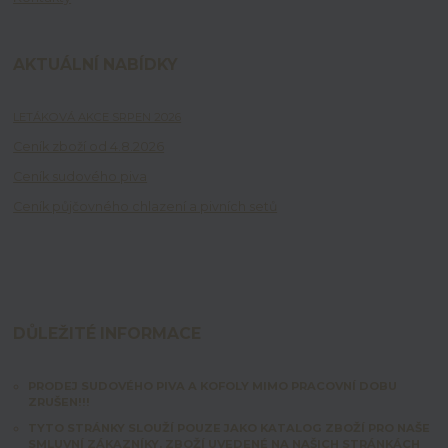
AKTUÁLNÍ NABÍDKY
LETÁKOVÁ AKCE SRPEN 2026
Ceník zboží od 4.8.2026
Ceník sudového piva
Ceník půjčovného chlazení a pivních setů
DŮLEŽITÉ INFORMACE
PRODEJ SUDOVÉHO PIVA A KOFOLY MIMO PRACOVNÍ DOBU
ZRUŠEN!!!
TYTO STRÁNKY SLOUŽÍ POUZE JAKO KATALOG ZBOŽÍ PRO NAŠE
SMLUVNÍ ZÁKAZNÍKY. ZBOŽÍ UVEDENÉ NA NAŠICH STRÁNKÁCH