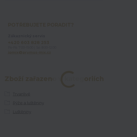
POTŘEBUJETE PORADIT?
Zákaznický servis
+420 603 828 253
Po-Pá: 7:00-15:00 | So: 8:00-12:00
jpmix@prymus-mix.cz
Zboží zařazeno v kategoriích
Trvanlivé
Rýže a luštěniny
Luštěniny