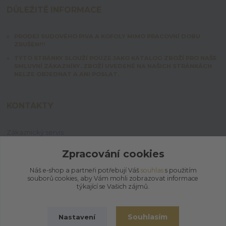
DŮLEŽITÉ INFORMACE
PRODEJ SUDOVÉHO PIVA A KOFOLY MIMO PRACOVNÍ DOBU
ZRUŠEN!!!
TYTO STRÁNKY SLOUŽÍ POUZE JAKO KATALOG ZBOŽÍ PRO NAŠE
SMLUVNÍ ZÁKAZNÍKY. ZBOŽÍ UVEDENÉ NA NAŠICH STRÁNKÁCH
NELZE OBJEDNAT A ANI POSLAT.
KONTAKTY
Zákaznický servis
+420 603 828 253
Po-Pá: 7:00-15:00 | So: 8:00-12:00
Zpracování cookies
Náš e-shop a partneři potřebují Váš
souhlas
s použitím
jpmix@prymus-mix.cz
souborů cookies, aby Vám mohli zobrazovat informace
týkající se Vašich zájmů.
Souhlasím
Nastavení