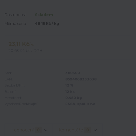
Dostupnost
Skladem
Měrná cena
48,15 Kč / kg
23,11 Kč
/
ks
20,63 Kč
bez DPH
Kód:
380300
EAN:
8594008333038
Sazba DPH:
12 %
Balení:
12 ks
Hmotnost:
0.480 kg
Výrobce/Prodávající:
ESSA, spol. s r.o.
Hodnocení
0
Komentáře
0