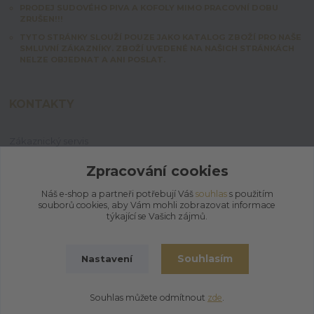
PRODEJ SUDOVÉHO PIVA A KOFOLY MIMO PRACOVNÍ DOBU
ZRUŠEN!!!
TYTO STRÁNKY SLOUŽÍ POUZE JAKO KATALOG ZBOŽÍ PRO NAŠE
SMLUVNÍ ZÁKAZNÍKY. ZBOŽÍ UVEDENÉ NA NAŠICH STRÁNKÁCH
NELZE OBJEDNAT A ANI POSLAT.
KONTAKTY
Zákaznický servis
+420 603 828 253
Po-Pá: 7:00-15:00 | So: 8:00-12:00
Zpracování cookies
Náš e-shop a partneři potřebují Váš
souhlas
s použitím
jpmix@prymus-mix.cz
souborů cookies, aby Vám mohli zobrazovat informace
týkající se Vašich zájmů.
Souhlasím
Nastavení
© 2026 | Jaroslav Prymus - MIX
Souhlas můžete odmítnout
zde
.
Vytvořeno na
Eshop-rychle.cz