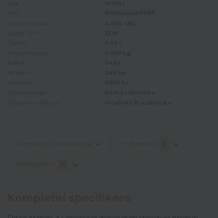
Kód:
147421
EAN:
8594404027685
Obsah alkoholu:
4.50% Obj.
Sazba DPH:
21 %
Objem:
0.33 l
Váha produktu:
0.350 kg
Balení:
24 ks
Ve vrstvě:
240 ks
Na paletě:
2400 ks
Země původu:
Česká republika
Výrobce/Prodávající:
Plzeňský Prazdroj a.s.
Kompletní specifikace
Hodnocení
0
Komentáře
0
Kompletní specifikace