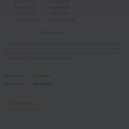
Ohodnotit produkt
Frisco Mango a Limetka je dokonalým spojením příchutí exotického
manga a svěží limetky. Tento drink nabízí harmonickou kombinaci
sladkosti a kyselosti a jeho chuť je ideální pro horké letní dny nebo
jako zpestření každé párty.
celý popis
Dostupnost
Skladem
Měrná cena
63,21 Kč / l
20,86 Kč
/
ks
17,24 Kč
bez DPH