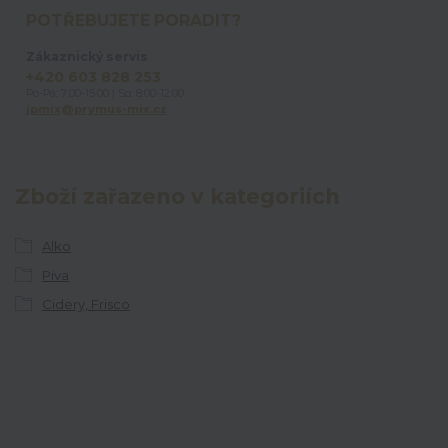
POTŘEBUJETE PORADIT?
Zákaznický servis
+420 603 828 253
Po-Pá: 7:00-15:00 | So: 8:00-12:00
jpmix@prymus-mix.cz
Zboží zařazeno v kategoriích
Alko
Piva
Cidery, Frisco