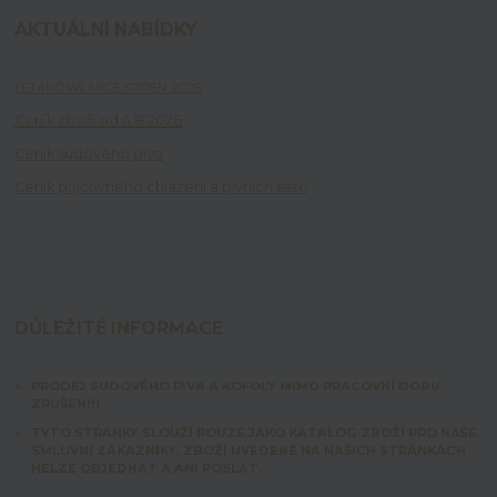
AKTUÁLNÍ NABÍDKY
LETÁKOVÁ AKCE SRPEN 2026
Ceník zboží od 4.8.2026
Ceník sudového piva
Ceník půjčovného chlazení a pivních setů
DŮLEŽITÉ INFORMACE
PRODEJ SUDOVÉHO PIVA A KOFOLY MIMO PRACOVNÍ DOBU
ZRUŠEN!!!
TYTO STRÁNKY SLOUŽÍ POUZE JAKO KATALOG ZBOŽÍ PRO NAŠE
SMLUVNÍ ZÁKAZNÍKY. ZBOŽÍ UVEDENÉ NA NAŠICH STRÁNKÁCH
NELZE OBJEDNAT A ANI POSLAT.