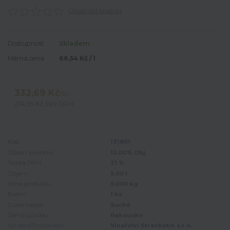
Ohodnotit produkt
Dostupnost
Skladem
Měrná cena
66,54 Kč / l
332,69 Kč
/
ks
274,95 Kč
bez DPH
Kód:
131801
Obsah alkoholu:
12.00% Obj.
Sazba DPH:
21 %
Objem:
5.00 l
Váha produktu:
5.000 kg
Balení:
1 ks
Cukernatost:
Suché
Země původu:
Rakousko
Výrobce/Prodávající:
Vinařství Strachotín s.r.o.