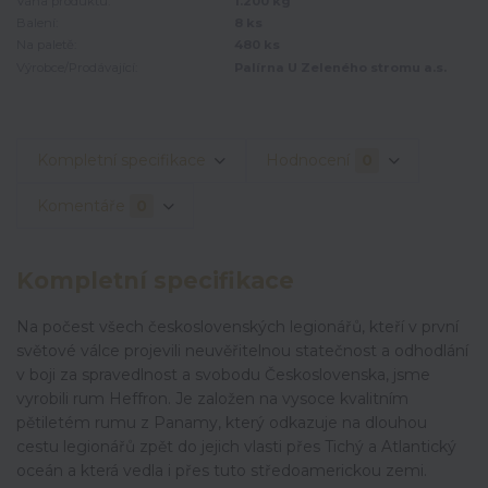
Váha produktu:
1.200 kg
Balení:
8 ks
Na paletě:
480 ks
Výrobce/Prodávající:
Palírna U Zeleného stromu a.s.
Kompletní specifikace
Hodnocení
0
Komentáře
0
Kompletní specifikace
Na počest všech československých legionářů, kteří v první
světové válce projevili neuvěřitelnou statečnost a odhodlání
v boji za spravedlnost a svobodu Československa, jsme
vyrobili rum Heffron. Je založen na vysoce kvalitním
pětiletém rumu z Panamy, který odkazuje na dlouhou
cestu legionářů zpět do jejich vlasti přes Tichý a Atlantický
oceán a která vedla i přes tuto středoamerickou zemi.