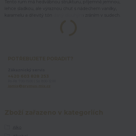
Tento rum má hedvábnou strukturu, příjemně jemnou,
lehce sladkou, ale výraznou chuť s nádechem vanilky,
karamelu a dřevitý tón daný dlouhým zráním v sudech.
POTŘEBUJETE PORADIT?
Zákaznický servis
+420 603 828 253
Po-Pá: 7:00-15:00 | So: 8:00-12:00
jpmix@prymus-mix.cz
Zboží zařazeno v kategoriích
Alko