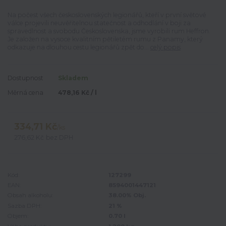
Na počest všech československých legionářů, kteří v první světové
válce projevili neuvěřitelnou statečnost a odhodlání v boji za
spravedlnost a svobodu Československa, jsme vyrobili rum Heffron.
Je založen na vysoce kvalitním pětiletém rumu z Panamy, který
odkazuje na dlouhou cestu legionářů zpět do...
celý popis
Dostupnost
Skladem
Měrná cena
478,16 Kč / l
334,71 Kč
/
ks
276,62 Kč
bez DPH
Kód:
127299
EAN:
8594001447121
Obsah alkoholu:
38.00% Obj.
Sazba DPH:
21 %
Objem:
0.70 l