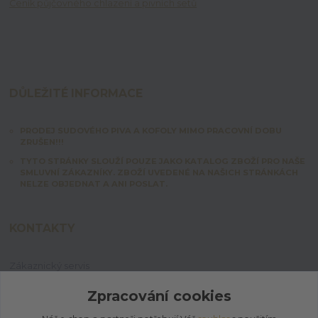
Ceník půjčovného chlazení a pivních setů
DŮLEŽITÉ INFORMACE
PRODEJ SUDOVÉHO PIVA A KOFOLY MIMO PRACOVNÍ DOBU
ZRUŠEN!!!
TYTO STRÁNKY SLOUŽÍ POUZE JAKO KATALOG ZBOŽÍ PRO NAŠE
SMLUVNÍ ZÁKAZNÍKY. ZBOŽÍ UVEDENÉ NA NAŠICH STRÁNKÁCH
NELZE OBJEDNAT A ANI POSLAT.
KONTAKTY
Zákaznický servis
+420 603 828 253
Po-Pá: 7:00-15:00 | So: 8:00-12:00
Zpracování cookies