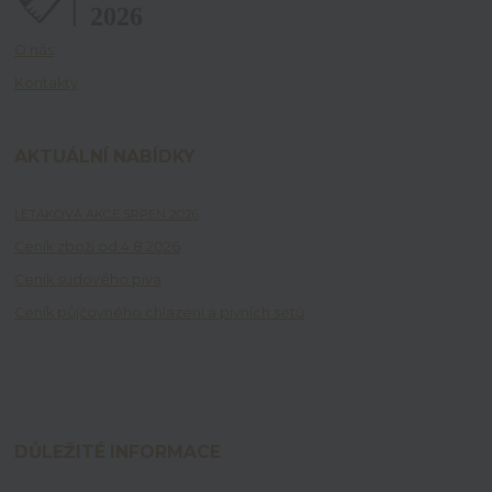
O nás
Kontakty
AKTUÁLNÍ NABÍDKY
LETÁKOVÁ AKCE SRPEN 2026
Ceník zboží od 4.8.2026
Ceník sudového piva
Ceník půjčovného chlazení a pivních setů
DŮLEŽITÉ INFORMACE