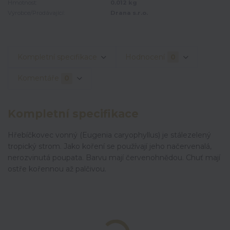
Hmotnost:
0.012 kg
Výrobce/Prodávající:
Drana s.r.o.
Kompletní specifikace
Hodnocení
0
Komentáře
0
Kompletní specifikace
Hřebíčkovec vonný (Eugenia caryophyllus) je stálezelený
tropický strom. Jako koření se používají jeho načervenalá,
nerozvinutá poupata. Barvu mají červenohnědou. Chuť mají
ostře kořennou až palčivou.