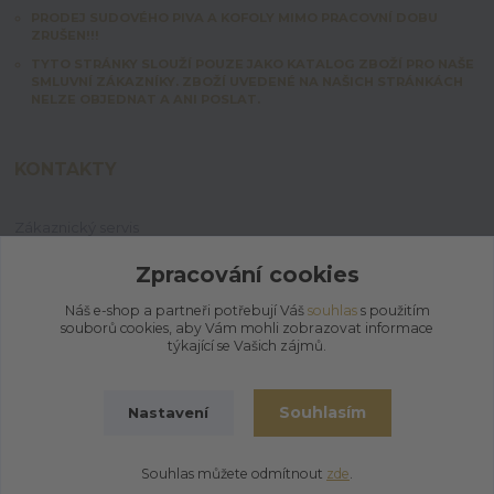
PRODEJ SUDOVÉHO PIVA A KOFOLY MIMO PRACOVNÍ DOBU
ZRUŠEN!!!
TYTO STRÁNKY SLOUŽÍ POUZE JAKO KATALOG ZBOŽÍ PRO NAŠE
SMLUVNÍ ZÁKAZNÍKY. ZBOŽÍ UVEDENÉ NA NAŠICH STRÁNKÁCH
NELZE OBJEDNAT A ANI POSLAT.
KONTAKTY
Zákaznický servis
+420 603 828 253
Po-Pá: 7:00-15:00 | So: 8:00-12:00
Zpracování cookies
Náš e-shop a partneři potřebují Váš
souhlas
s použitím
jpmix@prymus-mix.cz
souborů cookies, aby Vám mohli zobrazovat informace
týkající se Vašich zájmů.
Souhlasím
Nastavení
© 2026 | Jaroslav Prymus - MIX
Souhlas můžete odmítnout
zde
.
Vytvořeno na
Eshop-rychle.cz