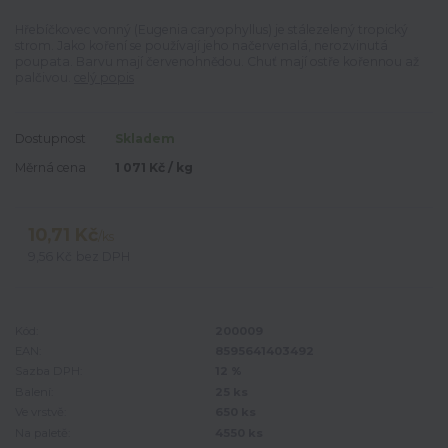
Hřebíčkovec vonný (Eugenia caryophyllus) je stálezelený tropický
strom. Jako koření se používají jeho načervenalá, nerozvinutá
poupata. Barvu mají červenohnědou. Chuť mají ostře kořennou až
palčivou.
celý popis
Dostupnost
Skladem
Měrná cena
1 071 Kč / kg
10,71 Kč
/
ks
9,56 Kč
bez DPH
Kód:
200009
EAN:
8595641403492
Sazba DPH:
12 %
Balení:
25 ks
Ve vrstvě:
650 ks
Na paletě:
4550 ks