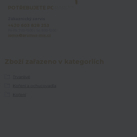
POTŘEBUJETE PORADIT?
Zákaznický servis
+420 603 828 253
Po-Pá: 7:00-15:00 | So: 8:00-12:00
jpmix@prymus-mix.cz
Zboží zařazeno v kategoriích
Trvanlivé
Koření a ochucovadla
Koření