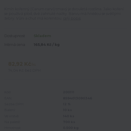
Kmín kořenný (Carum carvi) tmavý je dvouletá rostlina. Jako koření
se používá plod, dvě zahnuté nažky. Barvu má hnědou se světlými
žebry. Vůni a chuť má kořenitou.
celý popis
Dostupnost
Skladem
Měrná cena
165,84 Kč / kg
82,92 Kč
/
ks
74,04 Kč
bez DPH
Kód:
200111
EAN:
8594013090346
Sazba DPH:
12 %
Balení:
10 ks
Ve vrstvě:
140 ks
Na paletě:
700 ks
Hmotnost:
0.500 kg