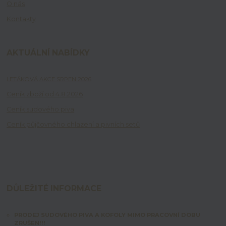
O nás
Kontakty
AKTUÁLNÍ NABÍDKY
LETÁKOVÁ AKCE SRPEN 2026
Ceník zboží od 4.8.2026
Ceník sudového piva
Ceník půjčovného chlazení a pivních setů
DŮLEŽITÉ INFORMACE
PRODEJ SUDOVÉHO PIVA A KOFOLY MIMO PRACOVNÍ DOBU
ZRUŠEN!!!