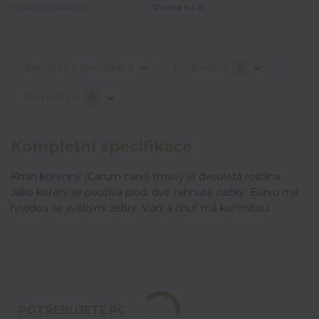
Výrobce/Prodávající:
Drana s.r.o.
Kompletní specifikace
Hodnocení
0
Komentáře
0
Kompletní specifikace
Kmín kořenný (Carum carvi) tmavý je dvouletá rostlina.
Jako koření se používá plod, dvě zahnuté nažky. Barvu má
hnědou se světlými žebry. Vůni a chuť má kořenitou.
POTŘEBUJETE PORADIT?