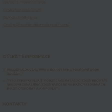
LETÁKOVÁ AKCE SRPEN 2026
Ceník zboží od 4.8.2026
Ceník sudového piva
Ceník půjčovného chlazení a pivních setů
DŮLEŽITÉ INFORMACE
PRODEJ SUDOVÉHO PIVA A KOFOLY MIMO PRACOVNÍ DOBU
ZRUŠEN!!!
TYTO STRÁNKY SLOUŽÍ POUZE JAKO KATALOG ZBOŽÍ PRO NAŠE
SMLUVNÍ ZÁKAZNÍKY. ZBOŽÍ UVEDENÉ NA NAŠICH STRÁNKÁCH
NELZE OBJEDNAT A ANI POSLAT.
KONTAKTY