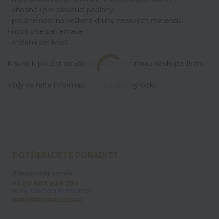
- vhodné i pro plovoucí podlahy
- použitelnost na veškeré druhy nesavých materiálů
- nově více parfemace
- snížená pěnivost
Návod k použití: do 5ti litrů mycího roztoku dávkujte 15 ml.
Vždy se řiďte informacemi na štítku výrobku.
POTŘEBUJETE PORADIT?
Zákaznický servis
+420 603 828 253
Po-Pá: 7:00-15:00 | So: 8:00-12:00
jpmix@prymus-mix.cz