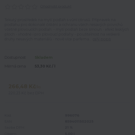
Ohodnotit produkt
Tekutý prostředek na mytí podlah s vůní citrusů. Přípravek na
podlahu pro dokonalé čištění a ochranu všech nesavých povrchů
včetně plovoucích podlah. - mytí podlah beze šmouh - efekt lesklých
ploch - vhodné i pro plovoucí podlahy - použitelnost na veškeré
druhy nesavých materiálů - nově více parfema...
celý popis
Dostupnost
Skladem
Měrná cena
53,30 Kč / l
266,48 Kč
/
ks
220,23 Kč
bez DPH
Kód:
996076
EAN:
8594011502025
Sazba DPH:
21 %
Objem:
5.00 l