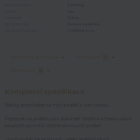
Váha produktu:
5.000 kg
Balení:
1 ks
Na paletě:
128 ks
Země původu:
Česká republika
Výrobce/Prodávající:
CORMEN s.r.o.
Kompletní specifikace
Hodnocení
0
Komentáře
0
Kompletní specifikace
Tekutý prostředek na mytí podlah s vůní citrusů.
Přípravek na podlahu pro dokonalé čištění a ochranu všech
nesavých povrchů včetně plovoucích podlah.
- mytí podlah beze šmouh - efekt lesklých ploch