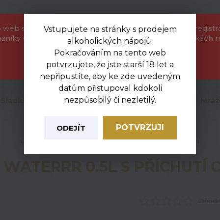
etáková akce
Kontakty
Ochrana soukromí
 web slouží pouze jako informační katalog pro naše regist
Vstupujete na stránky s prodejem
azníky velkoobchodu. Zboží uvedené na těchto stránkách n
alkoholických nápojů.
objednat. Nejsme provozovatelem e-shopu.
Nevít
Pokračováním na tento web
+420
Hledat
potvrzujete, že jste starší 18 let a
Zavřít
Po-Pá
nepřipustíte, aby ke zde uvedeným
datům přistupoval kdokoli
nezpůsobilý či nezletilý.
Sladkosti
Mléčné a chlazené
Uzeniny
Mraž
POTVRZUJI
ODEJÍT
Úvod
Nealko
KUBÍK WATERRR 0.5L S PŘÍCHUTÍ CITRON
 WATERRR 0.5L S PŘÍCHUTÍ 
Ohodno