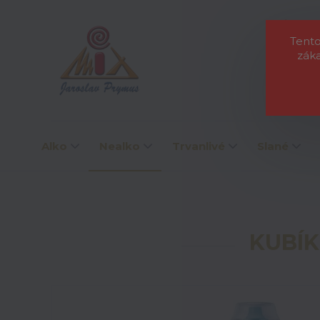
O nás
L
Tento
zák
Alko
Nealko
Trvanlivé
Slané
KUBÍK