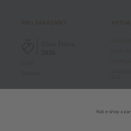
PRO ZÁKAZNÍKY
AKTUÁ
LETÁKOVÁ
Ceník zbo
Ceník su
O nás
Ceník pů
Kontakty
setů
Náš e-shop a par