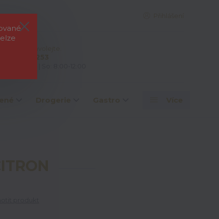
Přihlášení
rované
elze
e si rady? Zavolejte.
 603 828 253
: 7:00-15:00 | So: 8:00-12:00
ené
Drogerie
Gastro
Více
CITRON
tit produkt