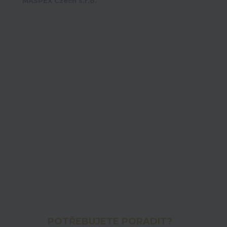
MASPEX Czech s.r.o.
POTŘEBUJETE PORADIT?