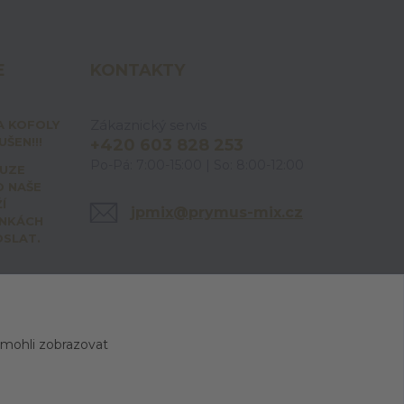
E
KONTAKTY
Zákaznický servis
A KOFOLY
ŠEN!!!
+420 603 828 253
Po-Pá: 7:00-15:00 | So: 8:00-12:00
OUZE
O NAŠE
Í
jpmix@prymus-mix.cz
ÁNKÁCH
OSLAT.
 mohli zobrazovat