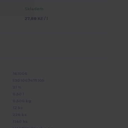
Skladem
27,88 Kč / l
161006
5901067475105
21 %
0.50 l
0.500 kg
12 ks
228 ks
1140 ks