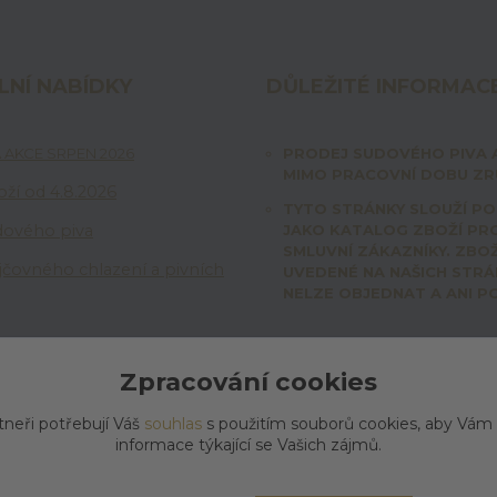
LNÍ NABÍDKY
DŮLEŽITÉ INFORMAC
 AKCE SRPEN 2026
PRODEJ SUDOVÉHO PIVA 
MIMO PRACOVNÍ DOBU ZRU
ží od 4.8.2026
TYTO STRÁNKY SLOUŽÍ P
dového piva
JAKO KATALOG ZBOŽÍ PR
SMLUVNÍ ZÁKAZNÍKY. ZBOŽ
jčovného chlazení a pivních
UVEDENÉ NA NAŠICH STR
NELZE OBJEDNAT A ANI P
Zpracování cookies
tneři potřebují Váš
souhlas
s použitím souborů cookies, aby Vám
informace týkající se Vašich zájmů.