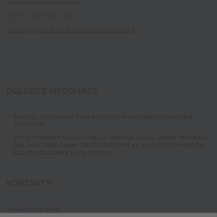
Ceník zboží od 4.8.2026
Ceník sudového piva
Ceník půjčovného chlazení a pivních setů
DŮLEŽITÉ INFORMACE
PRODEJ SUDOVÉHO PIVA A KOFOLY MIMO PRACOVNÍ DOBU
ZRUŠEN!!!
TYTO STRÁNKY SLOUŽÍ POUZE JAKO KATALOG ZBOŽÍ PRO NAŠE
SMLUVNÍ ZÁKAZNÍKY. ZBOŽÍ UVEDENÉ NA NAŠICH STRÁNKÁCH
NELZE OBJEDNAT A ANI POSLAT.
KONTAKTY
Zákaznický servis