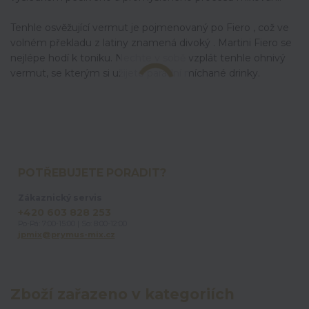
Tenhle osvěžující vermut je pojmenovaný po Fiero , což ve
volném překladu z latiny znamená divoký . Martini Fiero se
nejlépe hodí k toniku. Nechte v sobě vzplát tenhle ohnivý
vermut, se kterým si užijete parádní míchané drinky.
POTŘEBUJETE PORADIT?
Zákaznický servis
+420 603 828 253
Po-Pá: 7:00-15:00 | So: 8:00-12:00
jpmix@prymus-mix.cz
Zboží zařazeno v kategoriích