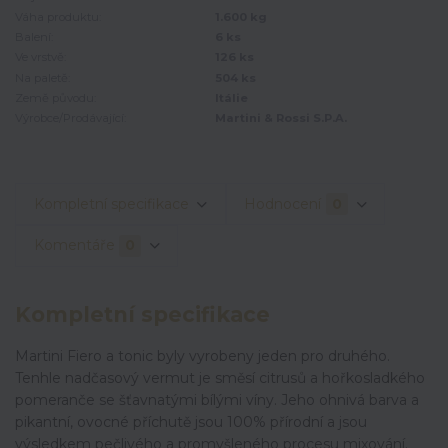
Váha produktu:
1.600 kg
Balení:
6 ks
Ve vrstvě:
126 ks
Na paletě:
504 ks
Země původu:
Itálie
Výrobce/Prodávající:
Martini & Rossi S.P.A.
Kompletní specifikace
Hodnocení
0
Komentáře
0
Kompletní specifikace
Martini Fiero a tonic byly vyrobeny jeden pro druhého.
Tenhle nadčasový vermut je směsí citrusů a hořkosladkého
pomeranče se šťavnatými bílými víny. Jeho ohnivá barva a
pikantní, ovocné příchutě jsou 100% přírodní a jsou
výsledkem pečlivého a promyšleného procesu mixování.