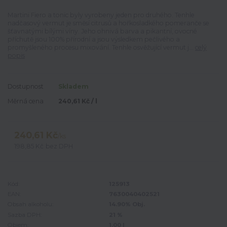
Martini Fiero a tonic byly vyrobeny jeden pro druhého. Tenhle
nadčasový vermut je směsí citrusů a hořkosladkého pomeranče se
šťavnatými bílými víny. Jeho ohnivá barva a pikantní, ovocné
příchutě jsou 100% přírodní a jsou výsledkem pečlivého a
promyšleného procesu mixování. Tenhle osvěžující vermut j...
celý
popis
Dostupnost
Skladem
Měrná cena
240,61 Kč / l
240,61 Kč
/
ks
198,85 Kč
bez DPH
Kód:
125913
EAN:
7630040402521
Obsah alkoholu:
14.90% Obj.
Sazba DPH:
21 %
Objem:
1.00 l