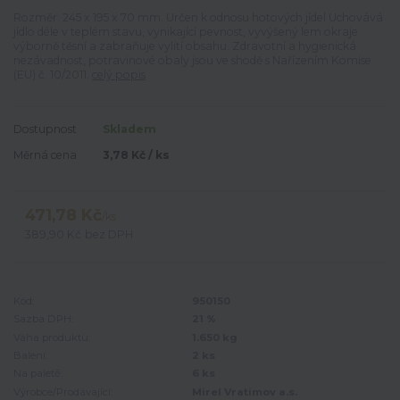
Rozměr: 245 x 195 x 70 mm. Určen k odnosu hotových jídel Uchovává
jídlo déle v teplém stavu, vynikající pevnost, vyvýšený lem okraje
výborně těsní a zabraňuje vylití obsahu. Zdravotní a hygienická
nezávadnost, potravinové obaly jsou ve shodě s Nařízením Komise
(EU) č. 10/2011.
celý popis
Dostupnost
Skladem
Měrná cena
3,78 Kč / ks
471,78 Kč
/
ks
389,90 Kč
bez DPH
Kód:
950150
Sazba DPH:
21 %
Váha produktu:
1.650 kg
Balení:
2 ks
Na paletě:
6 ks
Výrobce/Prodávající:
Mirel Vratimov a.s.