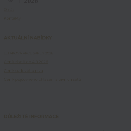
O nás
Kontakty
AKTUÁLNÍ NABÍDKY
LETÁKOVÁ AKCE SRPEN 2026
Ceník zboží od 4.8.2026
Ceník sudového piva
Ceník půjčovného chlazení a pivních setů
DŮLEŽITÉ INFORMACE