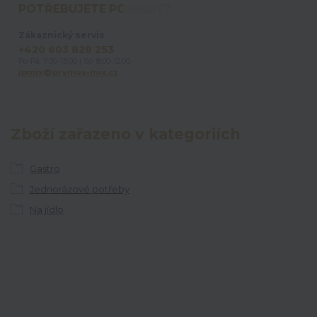
POTŘEBUJETE PORADIT?
Zákaznický servis
+420 603 828 253
Po-Pá: 7:00-15:00 | So: 8:00-12:00
jpmix@prymus-mix.cz
Zboží zařazeno v kategoriích
Gastro
Jednorázové potřeby
Na jídlo