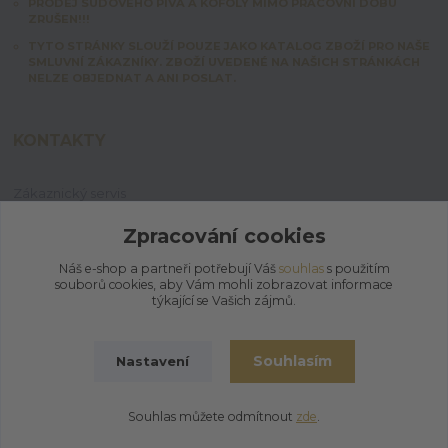
PRODEJ SUDOVÉHO PIVA A KOFOLY MIMO PRACOVNÍ DOBU
ZRUŠEN!!!
TYTO STRÁNKY SLOUŽÍ POUZE JAKO KATALOG ZBOŽÍ PRO NAŠE
SMLUVNÍ ZÁKAZNÍKY. ZBOŽÍ UVEDENÉ NA NAŠICH STRÁNKÁCH
NELZE OBJEDNAT A ANI POSLAT.
KONTAKTY
Zákaznický servis
+420 603 828 253
Po-Pá: 7:00-15:00 | So: 8:00-12:00
Zpracování cookies
Náš e-shop a partneři potřebují Váš
souhlas
s použitím
jpmix@prymus-mix.cz
souborů cookies, aby Vám mohli zobrazovat informace
týkající se Vašich zájmů.
Souhlasím
Nastavení
© 2026 | Jaroslav Prymus - MIX
Souhlas můžete odmítnout
zde
.
Vytvořeno na
Eshop-rychle.cz