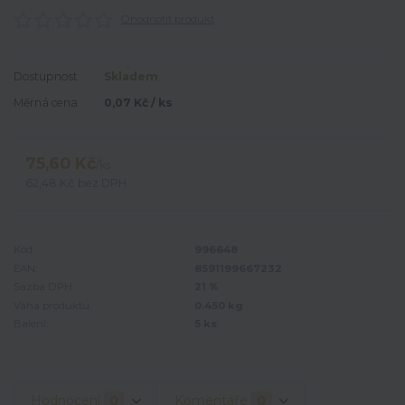
Ohodnotit produkt
Dostupnost
Skladem
Měrná cena
0,07 Kč / ks
75,60 Kč
/
ks
62,48 Kč
bez DPH
Kód:
996648
EAN:
8591199667232
Sazba DPH:
21 %
Váha produktu:
0.450 kg
Balení:
5 ks
Hodnocení
0
Komentáře
0