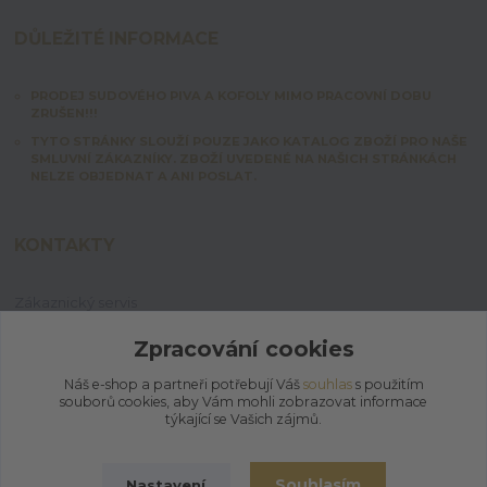
DŮLEŽITÉ INFORMACE
PRODEJ SUDOVÉHO PIVA A KOFOLY MIMO PRACOVNÍ DOBU
ZRUŠEN!!!
TYTO STRÁNKY SLOUŽÍ POUZE JAKO KATALOG ZBOŽÍ PRO NAŠE
SMLUVNÍ ZÁKAZNÍKY. ZBOŽÍ UVEDENÉ NA NAŠICH STRÁNKÁCH
NELZE OBJEDNAT A ANI POSLAT.
KONTAKTY
Zákaznický servis
+420 603 828 253
Po-Pá: 7:00-15:00 | So: 8:00-12:00
Zpracování cookies
Náš e-shop a partneři potřebují Váš
souhlas
s použitím
jpmix@prymus-mix.cz
souborů cookies, aby Vám mohli zobrazovat informace
týkající se Vašich zájmů.
Souhlasím
Nastavení