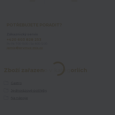
POTŘEBUJETE PORADIT?
Zákaznický servis
+420 603 828 253
Po-Pá: 7:00-15:00 | So: 8:00-12:00
jpmix@prymus-mix.cz
Zboží zařazeno v kategoriích
Gastro
Jednorázové potřeby
Na nápoje