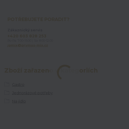
POTŘEBUJETE PORADIT?
Zákaznický servis
+420 603 828 253
Po-Pá: 7:00-15:00 | So: 8:00-12:00
jpmix@prymus-mix.cz
Zboží zařazeno v kategoriích
Gastro
Jednorázové potřeby
Na jídlo