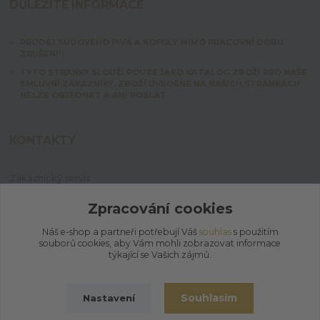
DŮLEŽITÉ INFORMACE
PRODEJ SUDOVÉHO PIVA A KOFOLY MIMO PRACOVNÍ DOBU
ZRUŠEN!!!
TYTO STRÁNKY SLOUŽÍ POUZE JAKO KATALOG ZBOŽÍ PRO NAŠE
SMLUVNÍ ZÁKAZNÍKY. ZBOŽÍ UVEDENÉ NA NAŠICH STRÁNKÁCH
NELZE OBJEDNAT A ANI POSLAT.
KONTAKTY
Zákaznický servis
+420 603 828 253
Po-Pá: 7:00-15:00 | So: 8:00-12:00
Zpracování cookies
Náš e-shop a partneři potřebují Váš
souhlas
s použitím
jpmix@prymus-mix.cz
souborů cookies, aby Vám mohli zobrazovat informace
týkající se Vašich zájmů.
Souhlasím
Nastavení