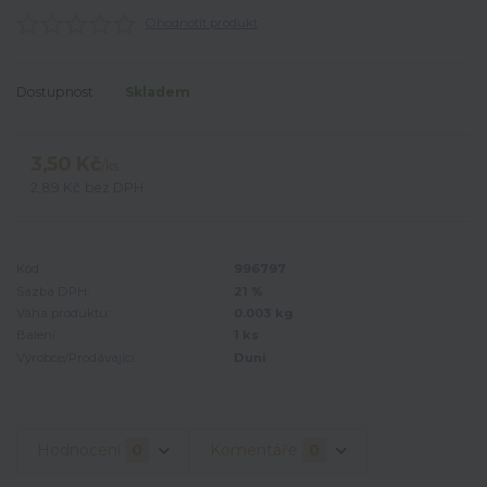
Ohodnotit produkt
Dostupnost
Skladem
3,50 Kč
/
ks
2,89 Kč
bez DPH
Kód:
996797
Sazba DPH:
21 %
Váha produktu:
0.003 kg
Balení:
1 ks
Výrobce/Prodávající:
Duni
Hodnocení
0
Komentáře
0