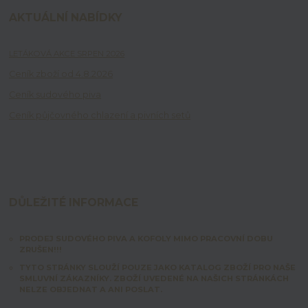
AKTUÁLNÍ NABÍDKY
LETÁKOVÁ AKCE SRPEN 2026
Ceník zboží od 4.8.2026
Ceník sudového piva
Ceník půjčovného chlazení a pivních setů
DŮLEŽITÉ INFORMACE
PRODEJ SUDOVÉHO PIVA A KOFOLY MIMO PRACOVNÍ DOBU
ZRUŠEN!!!
TYTO STRÁNKY SLOUŽÍ POUZE JAKO KATALOG ZBOŽÍ PRO NAŠE
SMLUVNÍ ZÁKAZNÍKY. ZBOŽÍ UVEDENÉ NA NAŠICH STRÁNKÁCH
NELZE OBJEDNAT A ANI POSLAT.