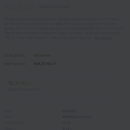
Ohodnotit produkt
Mražený pomerančový krém. Oblíbená dětská vodová zmrzlina s
pomerančovou příchutí v atraktivním obalu s obsahem ovocné
složky min. 20 %. Značka Jupík je známá především pro maminky s
dětmi díky ovocným nápojům Jupík pro děti. Skladujte při teplotě
-18 °C nebo nižší. Složení: Voda, cukr, glukózový si...
celý popis
Dostupnost
Skladem
Měrná cena
148,27 Kč / l
16,31 Kč
/
ks
14,56 Kč
bez DPH
Kód:
940052
EAN:
8595692201207
Sazba DPH:
12 %
Objem:
0.12 l