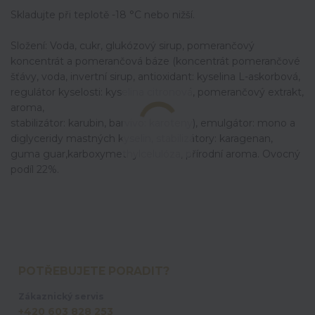
Skladujte při teplotě -18 °C nebo nižší.
Složení: Voda, cukr, glukózový sirup, pomerančový
koncentrát a pomerančová báze (koncentrát pomerančové
šťávy, voda, invertní sirup, antioxidant: kyselina L-askorbová,
regulátor kyselosti: kyselina citronová, pomerančový extrakt,
aroma,
stabilizátor: karubin, barvivo: karoteny), emulgátor: mono a
diglyceridy mastných kyselin, stabilizátory: karagenan,
guma guar,karboxymethylcelulóza, přírodní aroma. Ovocný
podíl 22%.
POTŘEBUJETE PORADIT?
Zákaznický servis
+420 603 828 253