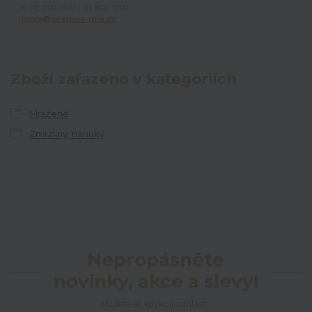
Po-Pá: 7:00-15:00 | So: 8:00-12:00
jpmix@prymus-mix.cz
Zboží zařazeno v kategoriích
Mražené
Zmrzliny, nanuky
Nepropásněte
novinky, akce a slevy!
Můžete se kdykoli odhlásit.