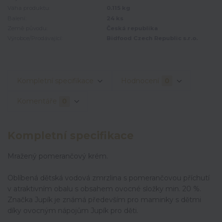
Váha produktu:
0.115 kg
Balení:
24 ks
Země původu:
Česká republika
Výrobce/Prodávající:
Bidfood Czech Republic s.r.o.
Kompletní specifikace
Hodnocení
0
Komentáře
0
Kompletní specifikace
Mražený pomerančový krém.
Oblíbená dětská vodová zmrzlina s pomerančovou příchutí
v atraktivním obalu s obsahem ovocné složky min. 20 %.
Značka Jupík je známá především pro maminky s dětmi
díky ovocným nápojům Jupík pro děti.