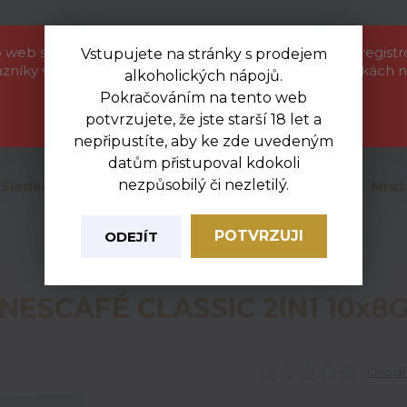
etáková akce
Kontakty
Ochrana soukromí
 web slouží pouze jako informační katalog pro naše regist
Vstupujete na stránky s prodejem
azníky velkoobchodu. Zboží uvedené na těchto stránkách n
alkoholických nápojů.
objednat. Nejsme provozovatelem e-shopu.
Nevít
Pokračováním na tento web
+420
Hledat
potvrzujete, že jste starší 18 let a
Zavřít
Po-Pá
nepřipustíte, aby ke zde uvedeným
datům přistupoval kdokoli
nezpůsobilý či nezletilý.
Sladkosti
Mléčné a chlazené
Uzeniny
Mraž
POTVRZUJI
ODEJÍT
Úvod
Nealko
NESCAFÉ CLASSIC 2IN1 10x8G
NESCAFÉ CLASSIC 2IN1 10x8
Ohodno