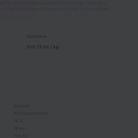
stná směs pro přípravu kávového nápoje. Objevte s
 chuť plné kávové a jemně mléčné chuti, kdykoliv.
Skladem
559,75 Kč / kg
350501
7613036870115
12 %
18 ks
144 ks