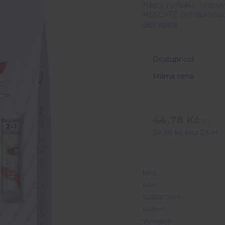
Nápoj v prášku - rozpu
NESCAFÉ 2in1 dokonalou
celý popis
Dostupnost
Měrná cena
44,78 Kč
/
ks
39,98 Kč
bez DPH
Kód:
EAN:
Sazba DPH:
Balení:
Ve vrstvě: