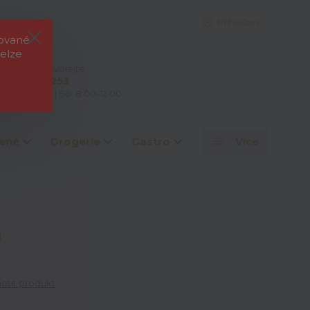
Přihlášení
rované
elze
e si rady? Zavolejte.
 603 828 253
: 7:00-15:00 | So: 8:00-12:00
ené
Drogerie
Gastro
Více
G
tit produkt