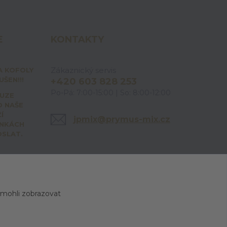
E
KONTAKTY
Zákaznický servis
A KOFOLY
ŠEN!!!
+420 603 828 253
Po-Pá: 7:00-15:00 | So: 8:00-12:00
OUZE
O NAŠE
Í
jpmix@prymus-mix.cz
ÁNKÁCH
OSLAT.
 mohli zobrazovat