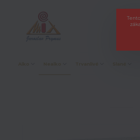
O nás
L
Tento
zák
Alko
Nealko
Trvanlivé
Slané