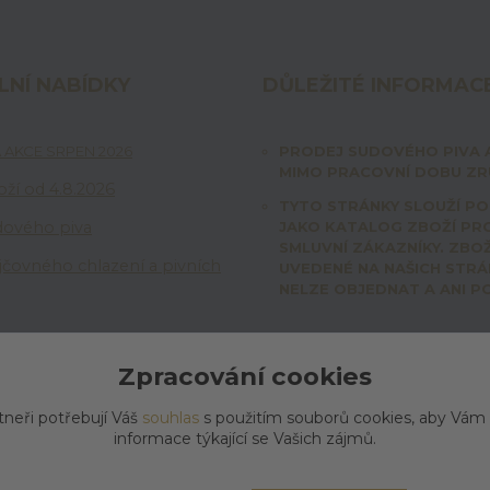
LNÍ NABÍDKY
DŮLEŽITÉ INFORMAC
 AKCE SRPEN 2026
PRODEJ SUDOVÉHO PIVA 
MIMO PRACOVNÍ DOBU ZRU
ží od 4.8.2026
TYTO STRÁNKY SLOUŽÍ P
dového piva
JAKO KATALOG ZBOŽÍ PR
SMLUVNÍ ZÁKAZNÍKY. ZBOŽ
jčovného chlazení a pivních
UVEDENÉ NA NAŠICH STR
NELZE OBJEDNAT A ANI P
Zpracování cookies
tneři potřebují Váš
souhlas
s použitím souborů cookies, aby Vám
informace týkající se Vašich zájmů.