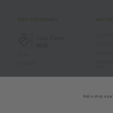
PRO ZÁKAZNÍKY
AKTUÁ
LETÁKOVÁ
Ceník zbo
Ceník su
O nás
Ceník pů
Kontakty
setů
Náš e-shop a par