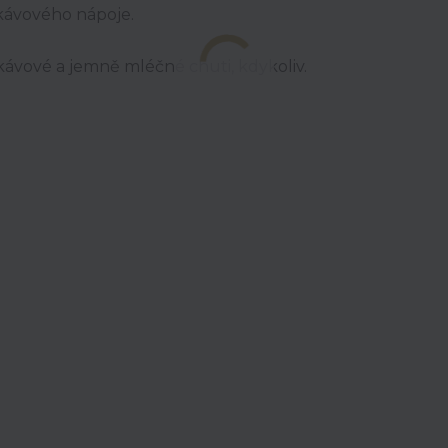
 kávového nápoje.
ávové a jemně mléčné chuti, kdykoliv.