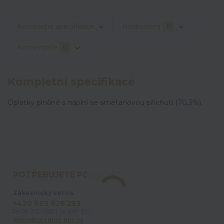
Kompletní specifikace
Hodnocení
0
Komentáře
0
Kompletní specifikace
Oplatky plněné s náplní se smetanovou příchutí (70,3%).
POTŘEBUJETE PORADIT?
Zákaznický servis
+420 603 828 253
Po-Pá: 7:00-15:00 | So: 8:00-12:00
jpmix@prymus-mix.cz