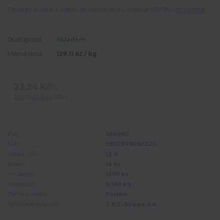
Oplatky plněné s náplní se smetanovou příchutí (70,3%).
celý popis
Dostupnost
Skladem
Měrná cena
129,11 Kč / kg
23,24 Kč
/
ks
20,75 Kč
bez DPH
Kód:
586900
EAN:
5902978060220
Sazba DPH:
12 %
Balení:
14 ks
Na paletě:
1680 ks
Hmotnost:
0.180 kg
Země původu:
Polsko
Výrobce/Prodávající:
Z.P.C. Skawa S.A.