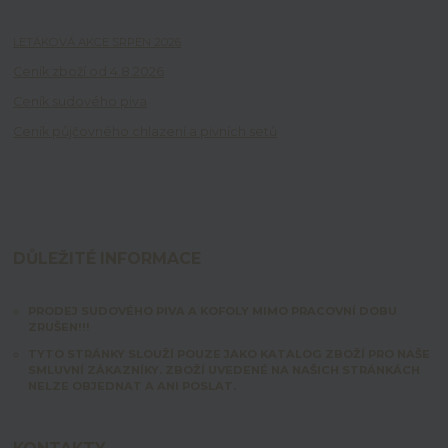
LETÁKOVÁ AKCE SRPEN 2026
Ceník zboží od 4.8.2026
Ceník sudového piva
Ceník půjčovného chlazení a pivních setů
DŮLEŽITÉ INFORMACE
PRODEJ SUDOVÉHO PIVA A KOFOLY MIMO PRACOVNÍ DOBU
ZRUŠEN!!!
TYTO STRÁNKY SLOUŽÍ POUZE JAKO KATALOG ZBOŽÍ PRO NAŠE
SMLUVNÍ ZÁKAZNÍKY. ZBOŽÍ UVEDENÉ NA NAŠICH STRÁNKÁCH
NELZE OBJEDNAT A ANI POSLAT.