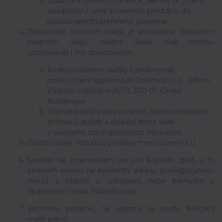
zaslání e-mailové notifikace, jakmile se změní
skladovost / cena zvoleného produktu dle
požadovaných preferencí uživatele.
Zpracování osobních údajů je prováděno Správcem
osobních údajů, osobní údaje však mohou
zpracovávat i tito zpracovatelé:
Poskytovatelem služby Eshop-rychle,
provozované společností Golemos s.r.o., sídlem
Zátkovo nábřeží 448/73, 370 01, České
Budějovice
Případně další poskytovatelé zpracovatelských
softwarů, služeb a aplikací, které však
v současné době společnost nevyužívá.
Osob
ní údaje
nebudou
předány mimo území EU.
Souhlas se zpracováním lze vzít kdykoliv zpět, a to
zasláním emailu na kontaktní adresu jpmix@prymus-
mix.cz s žádostí o odhlášení, nebo kliknutím v
obdrženém mailu Hlídacího psa.
Vezměte, prosíme, na vědomí, že podle Nařízení
máte právo: