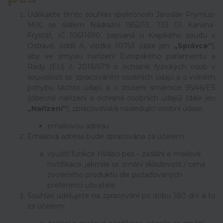
Udělujete tímto souhlas společnosti
Jaroslav Prymus-
MIX, se sídlem Nádražní 1952/13, 733 01 Karviná-
Fryštát, IČ 10611690, zapsaná u Krajského soudu v
Ostravě, oddíl A, vložka 10753
(dále jen
„Správce“
),
aby ve smyslu nařízení Evropského parlamentu a
Rady (EU) č. 2016/679 o ochraně fyzických osob v
souvislosti se zpracováním osobních údajů a o volném
pohybu těchto údajů a o zrušení směrnice 95/46/ES
(obecné nařízení o ochraně osobních údajů) (dále jen
„Nařízení“
), zpracovával/a následující osobní údaje:
emailovou adresu
Emailová adresa bude zpracována za účelem:
využití funkce Hlídací pes – zaslání e-mailové
notifikace, jakmile se změní skladovost / cena
zvoleného produktu dle požadovaných
preferencí uživatele
Souhlas udělujete na zpracování po dobu
180 dní
a to
za účelem: