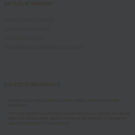
AKTUÁLNÍ NABÍDKY
LETÁKOVÁ AKCE SRPEN 2026
Ceník zboží od 4.8.2026
Ceník sudového piva
Ceník půjčovného chlazení a pivních setů
DŮLEŽITÉ INFORMACE
PRODEJ SUDOVÉHO PIVA A KOFOLY MIMO PRACOVNÍ DOBU
ZRUŠEN!!!
TYTO STRÁNKY SLOUŽÍ POUZE JAKO KATALOG ZBOŽÍ PRO NAŠE
SMLUVNÍ ZÁKAZNÍKY. ZBOŽÍ UVEDENÉ NA NAŠICH STRÁNKÁCH
NELZE OBJEDNAT A ANI POSLAT.