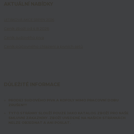
AKTUÁLNÍ NABÍDKY
LETÁKOVÁ AKCE SRPEN 2026
Ceník zboží od 4.8.2026
Ceník sudového piva
Ceník půjčovného chlazení a pivních setů
DŮLEŽITÉ INFORMACE
PRODEJ SUDOVÉHO PIVA A KOFOLY MIMO PRACOVNÍ DOBU
ZRUŠEN!!!
TYTO STRÁNKY SLOUŽÍ POUZE JAKO KATALOG ZBOŽÍ PRO NAŠE
SMLUVNÍ ZÁKAZNÍKY. ZBOŽÍ UVEDENÉ NA NAŠICH STRÁNKÁCH
NELZE OBJEDNAT A ANI POSLAT.