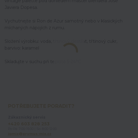
vintage palette pod dohledem master blendera José
Javiera Dopesa.
Vychutnejte si Ron de Azur samotný nebo v klasických
míchaných nápojích z rumu.
Složení výrobku: voda, třtinový destilát, třtinový cukr,
barvivo: karamel
Skladujte v suchu při teplotě 5-24°C
POTŘEBUJETE PORADIT?
Zákaznický servis
+420 603 828 253
Po-Pá: 7:00-15:00 | So: 8:00-12:00
jpmix@prymus-mix.cz