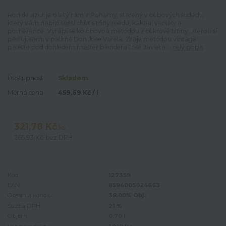
Ron de azur je 6 letý rum z Panamy, stařený v dubových sudech,
který vám nabízí sušší chuť s tóny medu, kakaa, vanilky a
pomeranče. Vyrábí se kolonovou metodou z cukrové třtiny, kterou si
pěstují sami v palírně Don Jose Varela. Zraje metodou vintage
palette pod dohledem master blendera José Javiera ...
celý popis
Dostupnost
Skladem
Měrná cena
459,69 Kč / l
321,78 Kč
/
ks
265,93 Kč
bez DPH
Kód:
127359
EAN:
8594005024663
Obsah alkoholu:
38.00% Obj.
Sazba DPH:
21 %
Objem:
0.70 l