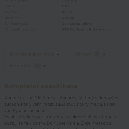
Váha produktu:
1.210 kg
Balení:
6 ks
Ve vrstvě:
96 ks
Na paletě:
384 ks
Země původu:
Česká republika
Výrobce/Prodávající:
STOCK Plzeň - Božkov s.r.o.
Kompletní specifikace
Hodnocení
0
Komentáře
0
Kompletní specifikace
Ron de azur je 6 letý rum z Panamy, stařený v dubových
sudech, který vám nabízí sušší chuť s tóny medu, kakaa,
vanilky a pomeranče.
Vyrábí se kolonovou metodou z cukrové třtiny, kterou si
pěstují sami v palírně Don Jose Varela. Zraje metodou