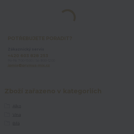
POTŘEBUJETE PORADIT?
Zákaznický servis
+420 603 828 253
Po-Pá: 7:00-15:00 | So: 8:00-12:00
jpmix@prymus-mix.cz
Zboží zařazeno v kategoriích
Alko
Vína
Bílá