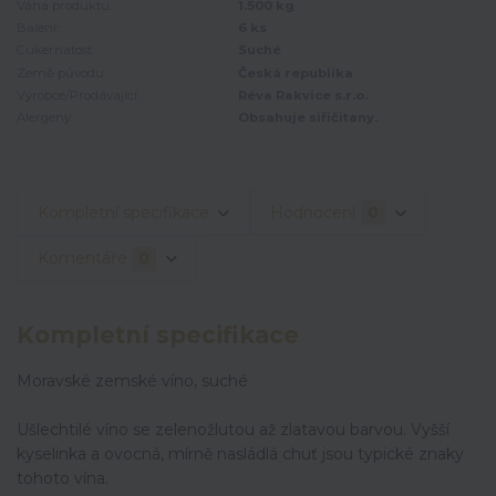
Váha produktu:
1.500 kg
Balení:
6 ks
Cukernatost:
Suché
Země původu:
Česká republika
Výrobce/Prodávající:
Réva Rakvice s.r.o.
Alergeny:
Obsahuje siřičitany.
Kompletní specifikace
Hodnocení
0
Komentáře
0
Kompletní specifikace
Moravské zemské víno, suché
Ušlechtilé víno se zelenožlutou až zlatavou barvou. Vyšší
kyselinka a ovocná, mírně nasládlá chuť jsou typické znaky
tohoto vína.