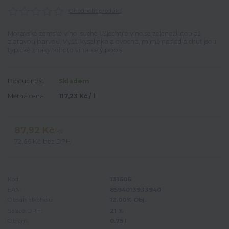
Ohodnotit produkt
Moravské zemské víno, suché Ušlechtilé víno se zelenožlutou až
zlatavou barvou. Vyšší kyselinka a ovocná, mírně nasládlá chuť jsou
typické znaky tohoto vína.
celý popis
Dostupnost
Skladem
Měrná cena
117,23 Kč / l
87,92 Kč
/
ks
72,66 Kč
bez DPH
Kód:
131606
EAN:
8594013933940
Obsah alkoholu:
12.00% Obj.
Sazba DPH:
21 %
Objem:
0.75 l