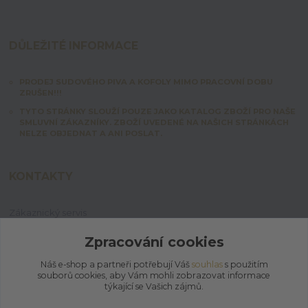
DŮLEŽITÉ INFORMACE
PRODEJ SUDOVÉHO PIVA A KOFOLY MIMO PRACOVNÍ DOBU
ZRUŠEN!!!
TYTO STRÁNKY SLOUŽÍ POUZE JAKO KATALOG ZBOŽÍ PRO NAŠE
SMLUVNÍ ZÁKAZNÍKY. ZBOŽÍ UVEDENÉ NA NAŠICH STRÁNKÁCH
NELZE OBJEDNAT A ANI POSLAT.
KONTAKTY
Zákaznický servis
+420 603 828 253
Po-Pá: 7:00-15:00 | So: 8:00-12:00
Zpracování cookies
Náš e-shop a partneři potřebují Váš
souhlas
s použitím
jpmix@prymus-mix.cz
souborů cookies, aby Vám mohli zobrazovat informace
týkající se Vašich zájmů.