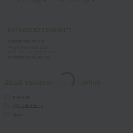
POTŘEBUJETE PORADIT?
Zákaznický servis
+420 603 828 253
Po-Pá: 7:00-15:00 | So: 8:00-12:00
jpmix@prymus-mix.cz
Zboží zařazeno v kategoriích
Trvanlivé
Rýže a luštěniny
Rýže