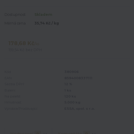
Dostupnost
Skladem
Měrná cena
35,74 Kč / kg
178,68 Kč
/
ks
159,54 Kč
bez DPH
Kód:
380906
EAN:
8594008337111
Sazba DPH:
12 %
Balení:
1 ks
Na paletě:
120 ks
Hmotnost:
5.000 kg
Výrobce/Prodávající:
ESSA, spol. s r.o.
Hodnocení
0
Komentáře
0