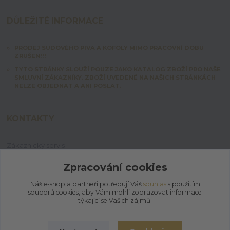
DŮLEŽITÉ INFORMACE
PRODEJ SUDOVÉHO PIVA A KOFOLY MIMO PRACOVNÍ DOBU
ZRUŠEN!!!
TYTO STRÁNKY SLOUŽÍ POUZE JAKO KATALOG ZBOŽÍ PRO NAŠE
SMLUVNÍ ZÁKAZNÍKY. ZBOŽÍ UVEDENÉ NA NAŠICH STRÁNKÁCH
NELZE OBJEDNAT A ANI POSLAT.
KONTAKTY
Zákaznický servis
+420 603 828 253
Po-Pá: 7:00-15:00 | So: 8:00-12:00
Zpracování cookies
Náš e-shop a partneři potřebují Váš
souhlas
s použitím
jpmix@prymus-mix.cz
souborů cookies, aby Vám mohli zobrazovat informace
týkající se Vašich zájmů.