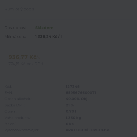
Rum.
celý popis
Dostupnost
Skladem
Měrná cena
1 338,24 Kč / l
936,77 Kč
/
ks
774,19 Kč
bez DPH
Kód:
127348
EAN:
8595676600071
Obsah alkoholu:
40.00% Obj.
Sazba DPH:
21 %
Objem:
0.70 l
Váha produktu:
1.350 kg
Balení:
6 ks
Výrobce/Prodávající:
KRATOCHVÍLOVCI s.r.o.