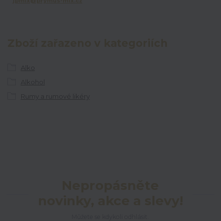
jpmix@prymus-mix.cz
Zboží zařazeno v kategoriích
Alko
Alkohol
Rumy a rumové likéry
Nepropásněte
novinky, akce a slevy!
Můžete se kdykoli odhlásit.