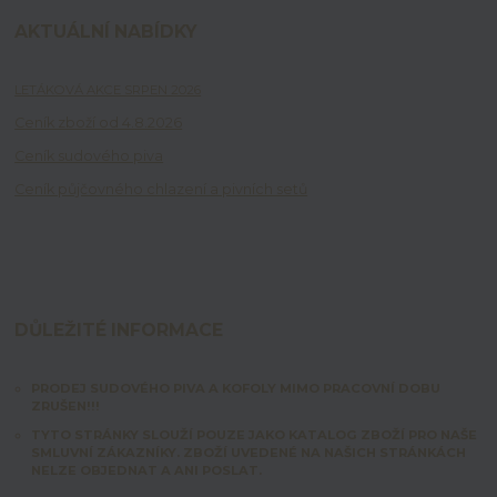
AKTUÁLNÍ NABÍDKY
LETÁKOVÁ AKCE SRPEN 2026
Ceník zboží od 4.8.2026
Ceník sudového piva
Ceník půjčovného chlazení a pivních setů
DŮLEŽITÉ INFORMACE
PRODEJ SUDOVÉHO PIVA A KOFOLY MIMO PRACOVNÍ DOBU
ZRUŠEN!!!
TYTO STRÁNKY SLOUŽÍ POUZE JAKO KATALOG ZBOŽÍ PRO NAŠE
SMLUVNÍ ZÁKAZNÍKY. ZBOŽÍ UVEDENÉ NA NAŠICH STRÁNKÁCH
NELZE OBJEDNAT A ANI POSLAT.