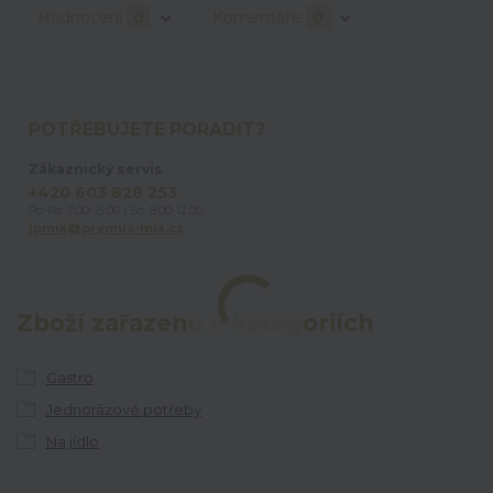
Hodnocení
0
Komentáře
0
POTŘEBUJETE PORADIT?
Zákaznický servis
+420 603 828 253
Po-Pá: 7:00-15:00 | So: 8:00-12:00
jpmix@prymus-mix.cz
Zboží zařazeno v kategoriích
Gastro
Jednorázové potřeby
Na jídlo