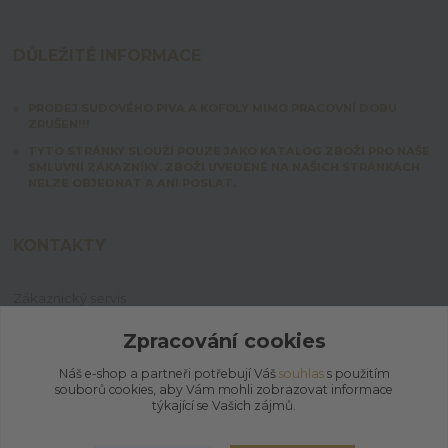
DŮLEŽITÉ INFORMACE
PRODEJ SUDOVÉHO PIVA A KOFOLY MIMO PRACOVNÍ DOBU
ZRUŠEN!!!
TYTO STRÁNKY SLOUŽÍ POUZE JAKO KATALOG ZBOŽÍ PRO NAŠE
SMLUVNÍ ZÁKAZNÍKY. ZBOŽÍ UVEDENÉ NA NAŠICH STRÁNKÁCH
NELZE OBJEDNAT A ANI POSLAT.
KONTAKTY
Zákaznický servis
+420 603 828 253
Po-Pá: 7:00-15:00 | So: 8:00-12:00
Zpracování cookies
Náš e-shop a partneři potřebují Váš
souhlas
s použitím
jpmix@prymus-mix.cz
souborů cookies, aby Vám mohli zobrazovat informace
týkající se Vašich zájmů.