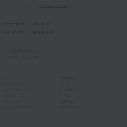
Ohodnotit produkt
Dostupnost
Skladem
Měrná cena
1,09 Kč / ks
108,78 Kč
/
ks
89,90 Kč
bez DPH
Kód:
980055
Sazba DPH:
21 %
Váha produktu:
1.160 kg
Balení:
10 ks
Na paletě:
360 ks
Výrobce/Prodávající:
Sapler a.s.