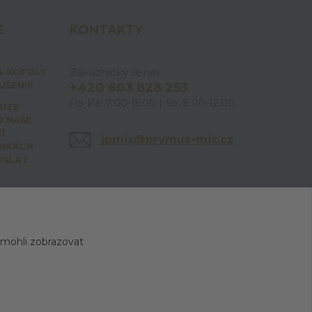
E
KONTAKTY
Zákaznický servis
A KOFOLY
ŠEN!!!
+420 603 828 253
Po-Pá: 7:00-15:00 | So: 8:00-12:00
OUZE
O NAŠE
Í
jpmix@prymus-mix.cz
ÁNKÁCH
OSLAT.
 mohli zobrazovat