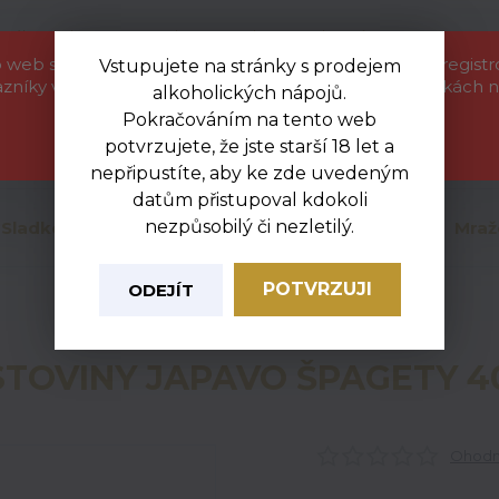
etáková akce
Kontakty
Ochrana soukromí
 web slouží pouze jako informační katalog pro naše regist
Vstupujete na stránky s prodejem
azníky velkoobchodu. Zboží uvedené na těchto stránkách n
alkoholických nápojů.
objednat. Nejsme provozovatelem e-shopu.
Nevít
Pokračováním na tento web
+420
Hledat
potvrzujete, že jste starší 18 let a
Zavřít
Po-Pá
nepřipustíte, aby ke zde uvedeným
datům přistupoval kdokoli
nezpůsobilý či nezletilý.
Sladkosti
Mléčné a chlazené
Uzeniny
Mraž
POTVRZUJI
ODEJÍT
Úvod
Trvanlivé
TĚSTOVINY JAPAVO ŠPAGETY 400G
STOVINY JAPAVO ŠPAGETY 4
Ohodno