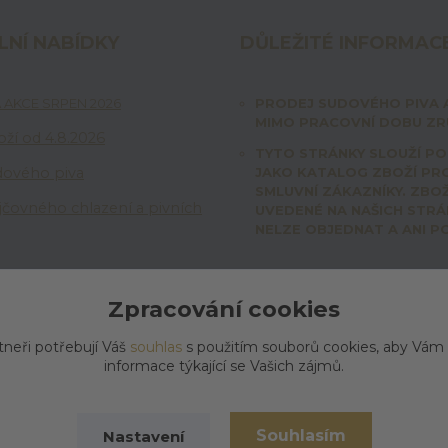
LNÍ NABÍDKY
DŮLEŽITÉ INFORMAC
 AKCE SRPEN 2026
PRODEJ SUDOVÉHO PIVA 
MIMO PRACOVNÍ DOBU ZRU
ží od 4.8.2026
TYTO STRÁNKY SLOUŽÍ P
dového piva
JAKO KATALOG ZBOŽÍ PR
SMLUVNÍ ZÁKAZNÍKY. ZBOŽ
jčovného chlazení a pivních
UVEDENÉ NA NAŠICH STR
NELZE OBJEDNAT A ANI P
Zpracování cookies
tneři potřebují Váš
souhlas
s použitím souborů cookies, aby Vám
informace týkající se Vašich zájmů.
Souhlasím
Nastavení