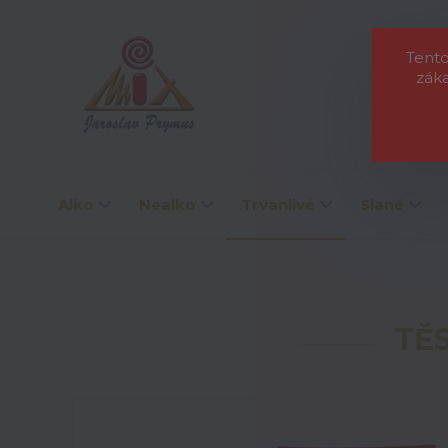
O nás
L
Tento
zák
Alko
Nealko
Trvanlivé
Slané
TĚ