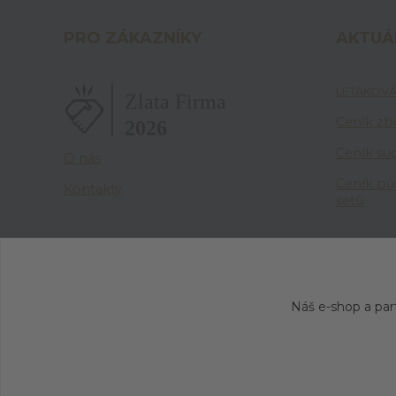
PRO ZÁKAZNÍKY
AKTUÁ
LETÁKOVÁ
Ceník zbo
Ceník su
O nás
Ceník pů
Kontakty
setů
Náš e-shop a par