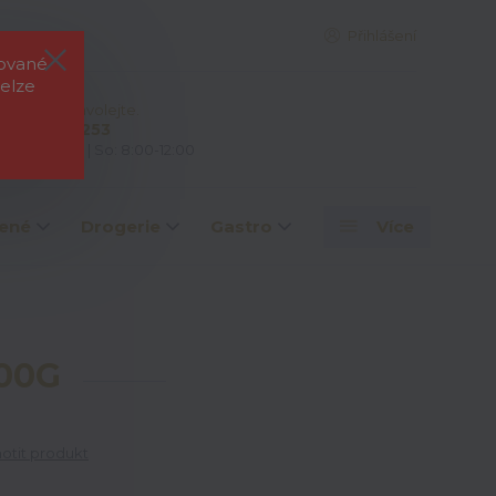
Přihlášení
rované
elze
e si rady? Zavolejte.
 603 828 253
: 7:00-15:00 | So: 8:00-12:00
ené
Drogerie
Gastro
Více
00G
tit produkt