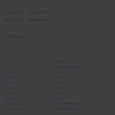
Dostupnost
Skladem
Měrná cena
56,83 Kč / l
39,78 Kč
/
ks
32,88 Kč
bez DPH
Kód:
170563
EAN:
8594027250026
Sazba DPH:
21 %
Objem:
0.70 l
Váha produktu:
0.700 kg
Balení:
6 ks
Ve vrstvě:
150 ks
Na paletě:
600 ks
Země původu:
Česká republika
Výrobce/Prodávající:
VINCENTKA a.s.