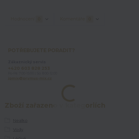
Hodnocení
0
Komentáře
0
POTŘEBUJETE PORADIT?
Zákaznický servis
+420 603 828 253
Po-Pá: 7:00-15:00 | So: 8:00-12:00
jpmix@prymus-mix.cz
Zboží zařazeno v kategoriích
Nealko
Vody
Léčivé