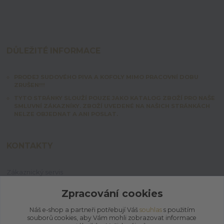
DŮLEŽITÉ INFORMACE
PRODEJ SUDOVÉHO PIVA A KOFOLY MIMO PRACOVNÍ DOBU
ZRUŠEN!!!
TYTO STRÁNKY SLOUŽÍ POUZE JAKO KATALOG ZBOŽÍ PRO NAŠE
SMLUVNÍ ZÁKAZNÍKY. ZBOŽÍ UVEDENÉ NA NAŠICH STRÁNKÁCH
NELZE OBJEDNAT A ANI POSLAT.
KONTAKTY
Zákaznický servis
+420 603 828 253
Po-Pá: 7:00-15:00 | So: 8:00-12:00
Zpracování cookies
Náš e-shop a partneři potřebují Váš
souhlas
s použitím
jpmix@prymus-mix.cz
souborů cookies, aby Vám mohli zobrazovat informace