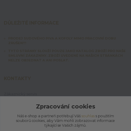
DŮLEŽITÉ INFORMACE
PRODEJ SUDOVÉHO PIVA A KOFOLY MIMO PRACOVNÍ DOBU
ZRUŠEN!!!
TYTO STRÁNKY SLOUŽÍ POUZE JAKO KATALOG ZBOŽÍ PRO NAŠE
SMLUVNÍ ZÁKAZNÍKY. ZBOŽÍ UVEDENÉ NA NAŠICH STRÁNKÁCH
NELZE OBJEDNAT A ANI POSLAT.
KONTAKTY
Zákaznický servis
+420 603 828 253
Po-Pá: 7:00-15:00 | So: 8:00-12:00
Zpracování cookies
Náš e-shop a partneři potřebují Váš
souhlas
s použitím
jpmix@prymus-mix.cz
souborů cookies, aby Vám mohli zobrazovat informace
týkající se Vašich zájmů.