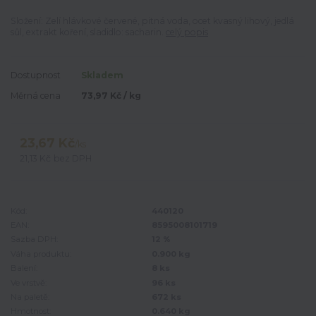
Složení: Zelí hlávkové červené, pitná voda, ocet kvasný lihový, jedlá
sůl, extrakt koření, sladidlo: sacharin.
celý popis
Dostupnost
Skladem
Měrná cena
73,97 Kč / kg
23,67 Kč
/
ks
21,13 Kč
bez DPH
Kód:
440120
EAN:
8595008101719
Sazba DPH:
12 %
Váha produktu:
0.900 kg
Balení:
8 ks
Ve vrstvě:
96 ks
Na paletě:
672 ks
Hmotnost:
0.640 kg