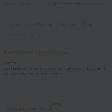
Výrobce/Prodávající:
PT servis konzervárna spol. s r.o.
Kompletní specifikace
Hodnocení
0
Komentáře
0
Kompletní specifikace
Složení:
Zelí hlávkové červené, pitná voda, ocet kvasný lihový, jedlá
sůl, extrakt koření, sladidlo: sacharin.
POTŘEBUJETE PORADIT?