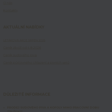
O nás
Kontakty
AKTUÁLNÍ NABÍDKY
LETÁKOVÁ AKCE SRPEN 2026
Ceník zboží od 4.8.2026
Ceník sudového piva
Ceník půjčovného chlazení a pivních setů
DŮLEŽITÉ INFORMACE
PRODEJ SUDOVÉHO PIVA A KOFOLY MIMO PRACOVNÍ DOBU
ZRUŠEN!!!