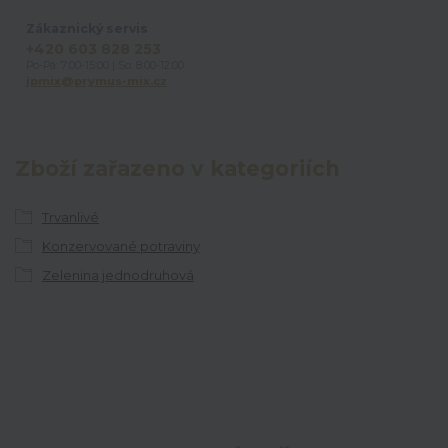
Zákaznický servis
+420 603 828 253
Po-Pá: 7:00-15:00 | So: 8:00-12:00
jpmix@prymus-mix.cz
Zboží zařazeno v kategoriích
Trvanlivé
Konzervované potraviny
Zelenina jednodruhová